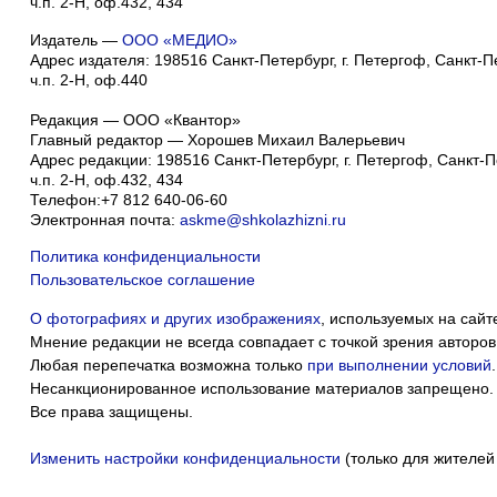
ч.п. 2-Н, оф.432, 434
Издатель —
ООО «МЕДИО»
Адрес издателя: 198516 Санкт-Петербург, г. Петергоф, Санкт-Пет
ч.п. 2-Н, оф.440
Редакция — ООО «Квантор»
Главный редактор — Хорошев Михаил Валерьевич
Адрес редакции:
198516
Санкт-Петербург, г. Петергоф
,
Санкт-Пе
ч.п. 2-Н, оф.432, 434
Телефон:
+7 812 640-06-60
Электронная почта:
askme@shkolazhizni.ru
Политика конфиденциальности
Пользовательское соглашение
О фотографиях и других изображениях
, используемых на сайт
Мнение редакции не всегда совпадает с точкой зрения авторов
Любая перепечатка возможна только
при выполнении условий
.
Несанкционированное использование материалов запрещено.
Все права защищены.
Изменить настройки конфиденциальности
(только для жителей
Мы собираем ф