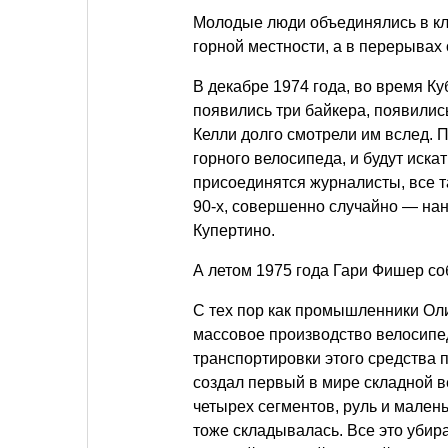
Молодые люди объединялись в клу
горной местности, а в перерывах
В декабре 1974 года, во время К
появились три байкера, появились
Келли долго смотрели им вслед. П
горного велосипеда, и будут искат
присоединятся журналисты, все т
90-х, совершенно случайно — нан
Купертино.
А летом 1975 года Гари Фишер со
С тех пор как промышленники Олив
массовое производство велосипед
транспортировки этого средства 
создал первый в мире складной в
четырех сегментов, руль и мален
тоже складывалась. Все это убира