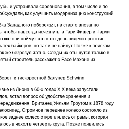
бы и устраивали соревнования, в том числе и по
 обсуждали, как улучшить модернизацию конструкций.
убка Западного побережья, на старте внезапно
, чтобы навсегда исчезнуть, а Гари Фишер и Чарли
озже они поймут, что в тот день видели прототип
ь тех байкеров, но так и не найдут. Позже к поискам
ак же безрезультатно. Следы их отыщутся только в
ятый строитель расскажет о Расе Махоне из
берет пятискоростной балунер Schwinn.
ье из Лиона в 60-х годах XIX века запустили
ов, встал вопрос об удобстве хранения и
передвижения. Британец Уильям Гроутом в 1878 году
елосипед. Огромное переднее колесо состояло из
ькое заднее колесо откреплялись от рамы, которая
лось в чехол в четверть круга. Позже появились