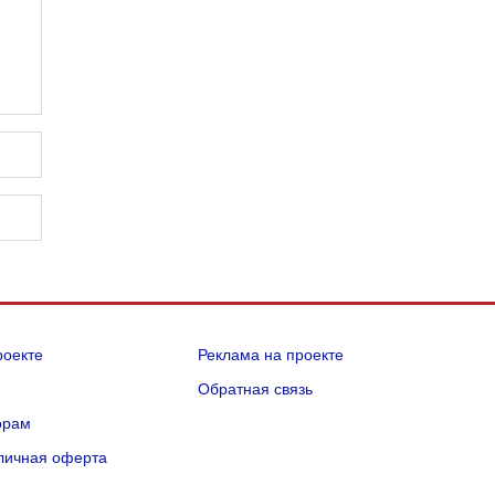
роекте
Реклама на проекте
Q
Обратная связь
орам
личная оферта