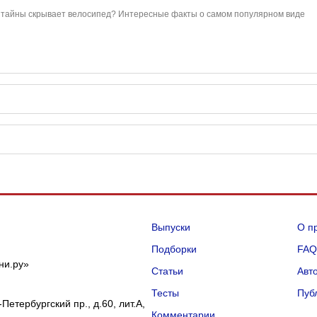
 тайны скрывает велосипед? Интересные факты о самом популярном виде
Выпуски
О п
Подборки
FA
ни.ру»
Статьи
Авт
Тесты
Пуб
Петербургский пр., д.60, лит.А,
Комментарии