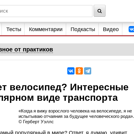
Тесты
Комментарии
Подкасты
Видео
зное от практиков
ет велосипед? Интересные
лярном виде транспорта
«Когда я вижу взрослого человека на велосипеде, я не
испытываю отчаяния за будущее человеческого рода»
© Герберт Уэллс
 самый популярный в мире? Ответ, я думаю, удивит