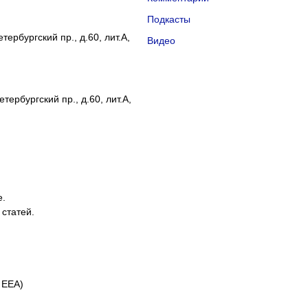
Подкасты
ербургский пр., д.60, лит.А,
Видео
тербургский пр., д.60, лит.А,
е.
 статей.
 EEA)
айлы cookie и применяем
Яндекс.Метрику
.
Подробнее