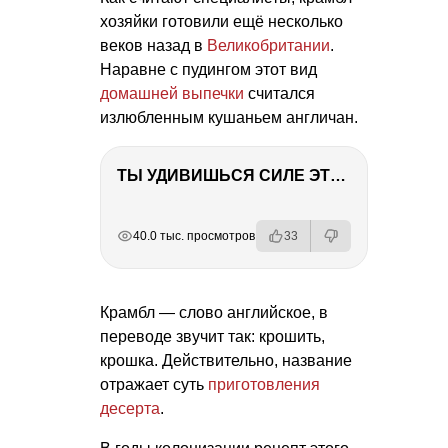
хозяйки готовили ещё несколько
веков назад в
Великобритании
.
Наравне с пудингом этот вид
домашней выпечки
считался
излюбленным кушаньем англичан.
ТЫ УДИВИШЬСЯ СИЛЕ ЭТО ЧЕЛОВЕКА! Блог о нашей поездке в Вышний Волочек
РЕКЛАМА
РЕКЛАМА
РЕКЛАМА
40.0 тыс. просмотров
33
Крамбл — слово английское, в
переводе звучит так: крошить,
крошка. Действительно, название
отражает суть
приготовления
десерта
.