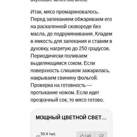
Итак, мясо промариновалось.
Перед запеканием обжариваем его
на раскаленной сковороде без
масла, до подрумянивания. Кладем
в емкость для запекания и ставим в
духовку, нагретую до 250 градусов.
Периодически поливаем
выделяющимся соком. Если
поверхность слишком зажарилась,
накрываем свинину фольгой.
Проверка на готовность —
протыкание ножом. Если идет
прозрачный сок, то мясо готово.
МОЩНЫЙ ЦВЕТНОЙ СВЕТ – NANLITE FC-500C
РЕКЛАМА
РЕКЛАМА
РЕКЛАМА
РЕКЛАМА
50.4 тыс.
146