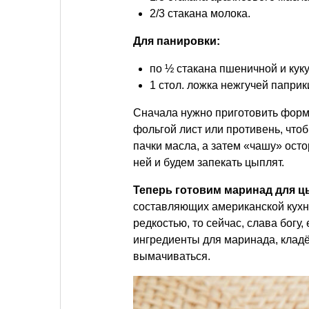
2/3 стакана молока.
Для панировки:
по ½ стакана пшеничной и куку
1 стол. ложка нежгучей паприк
Сначала нужно приготовить форму
фольгой лист или противень, что
пачки масла, а затем «чашу» ост
ней и будем запекать цыплят.
Теперь готовим маринад для ц
составляющих американской кухни
редкостью, то сейчас, слава бог
ингредиенты для маринада, клад
вымачиваться.