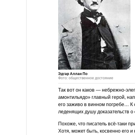
Эдгар Аллан По
Фото: общественное достояние
Так вот он каков — небрежно-эле
амонтильядо» главный герой, нап
его заживо в винном погребе… К 
леденящих душу доказательств о 
Похоже, что писатель всё-таки п
Хотя, может быть, косвенно его 