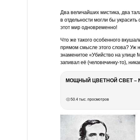
Два величайших мистика, два та
в отдельности могли бы украсить 
этот мир одновременно!
Что же такого особенного вкушали
прямом смысле этого слова? Уж 
знаменитое «Убийство на улице М
запивал её (человечинку-то), ни
МОЩНЫЙ ЦВЕТНОЙ СВЕТ – 
РЕКЛАМА
РЕКЛАМА
РЕКЛАМА
РЕКЛАМА
50.4 тыс. просмотров