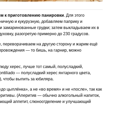
м к приготовлению панировки
. Для этого
ичную и кукурузную, добавляем паприку и
и замаринованные грудки; затем выкладываем их в
уховку, разогретую примерно до 230 градусов.
е, переворачиваем на другую сторону и жарим ещё
сопровождения — то бишь, на гарнир, можно
блюду херес, лучше тот самый, полусладкий,
tiliado — полусладкий херес янтарного цвета,
 чтобы выпить за юбиляра.
до цыплёнка», а не «во время» и не «после», так как
еритивы. (Аперитив — обычно алкогольный напиток,
ающий аппетит, слюноотделение и улучшающий