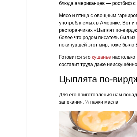
блюда американцев — ростбиф с 
Мясо и птица с овощным гарниро
употребляемых в Америке. Вот и 
ресторанчиках «Цыплят по-вирд
более что родом писатель был из
покинувшей этот мир, тоже было
Готовится это
кушанье
настолько 
составит труда даже неискушённо
Цыплята по-вирд
Для его приготовления нам понад
запекания, ¼ пачки масла.