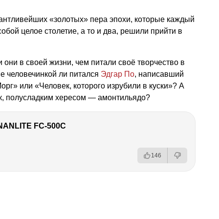
лантливейших «золотых» пера эпохи, которые каждый
собой целое столетие, а то и два, решили прийти в
 они в своей жизни, чем питали своё творчество в
не человечинкой ли питался
Эдгар По
, написавший
орг» или «Человек, которого изрубили в куски»? А
как, полусладким хересом — амонтильядо?
NANLITE FC-500C
146