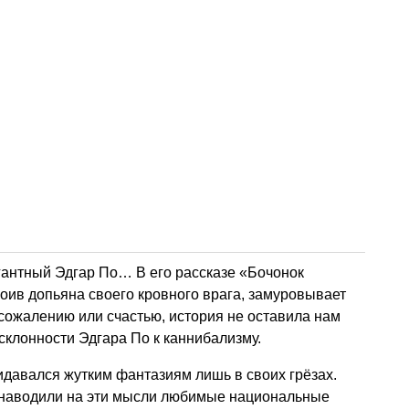
гантный Эдгар По… В его рассказе «Бочонок
оив допьяна своего кровного врага, замуровывает
сожалению или счастью, история не оставила нам
склонности Эдгара По к каннибализму.
ридавался жутким фантазиям лишь в своих грёзах.
и наводили на эти мысли любимые национальные