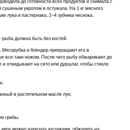
доводила до готовности всех продуктов и снимала с
и сушеным укропом и остужала. На 1 кг мясного
ке лука и пастернака, 2−4 зубчика чеснока.
 рыба должна быть без костей.
 Мясорубка и блендер превращают его в
е все-таки ножом. После чего рыбу обжаривают до
 и откидывают на сито или дуршлаг, чтобы стекло
ь:
нный в растительном масле лук;
е грибы.
о икру можно нарезать кусочками, обжарить на