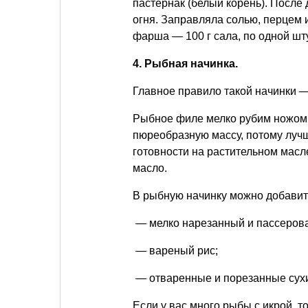
пастернак (белый корень). После 
огня. Заправляла солью, перцем 
фарша — 100 г сала, по одной шту
4. Рыбная начинка.
Главное правило такой начинки —
Рыбное филе мелко рубим ножом.
пюреобразную массу, потому лучш
готовности на растительном масле
масло.
В рыбную начинку можно добавит
— мелко нарезанный и пассерова
— вареный рис;
— отваренные и порезанные сухи
Если у вас много рыбы с икрой, т