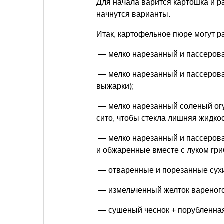
Для начала варится картошка и р
начнутся варианты.
Итак, картофельное пюре могут р
— мелко нарезанный и пассерова
— мелко нарезанный и пассерова
выжарки);
— мелко нарезанный соленый огур
сито, чтобы стекла лишняя жидкос
— мелко нарезанный и пассерова
и обжаренные вместе с луком гри
— отваренные и порезанные сухи
— измельченный желток вареного 
— сушеный чеснок + порубленная 