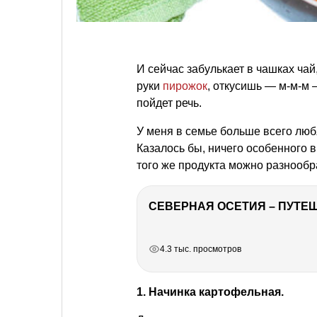
И сейчас забулькает в чашках чай
руки
пирожок
, откусишь — м-м-м 
пойдет речь.
У меня в семье больше всего любя
Казалось бы, ничего особенного в 
того же продукта можно разнообра
СЕВЕРНАЯ ОСЕТИЯ – ПУТЕШ
РЕКЛАМА
РЕКЛАМА
РЕКЛАМА
4.3 тыс. просмотров
1. Начинка картофельная.