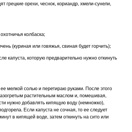
ят грецкие орехи, чеснок, кориандр, хмели-сунели,
охотничья колбаска;
ень (куриная или говяжья, свиная будет горчить);
ле капуста, которую предварительно нужно откинуть
 ее мелкой солью и перетираю руками. После этого
 разогретым растительным маслом и, помешивая,
ти нужно добавлять кипящую воду (немножко),
подгорела. Если капуста не сочная, то ее следует
инут в кипящей воде, затем откинуть на сито или