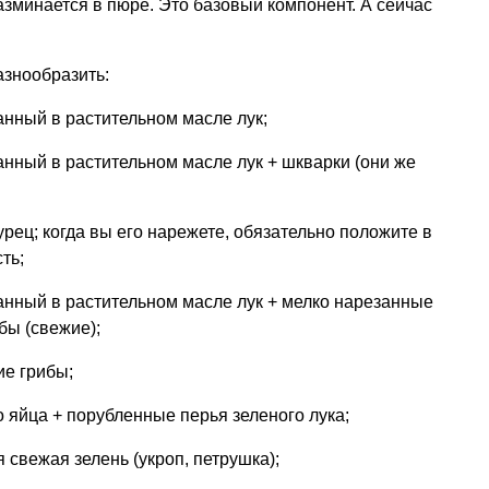
азминается в пюре. Это базовый компонент. А сейчас
азнообразить:
нный в растительном масле лук;
нный в растительном масле лук + шкварки (они же
ец; когда вы его нарежете, обязательно положите в
ть;
нный в растительном масле лук + мелко нарезанные
бы (свежие);
е грибы;
яйца + порубленные перья зеленого лука;
свежая зелень (укроп, петрушка);