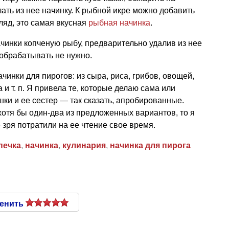
лать из нее начинку. К рыбной икре можно добавить
ляд, это самая вкусная
рыбная начинка
.
чинки копченую рыбу, предварительно удалив из нее
 обрабатывать не нужно.
инки для пирогов: из сыра, риса, грибов, овощей,
ха
и т. п.
Я привела те, которые делаю сама или
шки и ее сестер — так сказать, апробированные.
хотя бы один-два из предложенных вариантов, то я
е зря потратили на ее чтение свое время.
печка
,
начинка
,
кулинария
,
начинка для пирога
енить