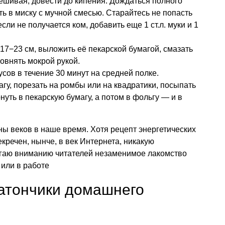
ешивая, довести до кипения. Дождаться полного
ть в миску с мучной смесью. Старайтесь не попасть
если не получается ком, добавить еще 1 ст.л. муки и 1
17−23 см, выложить её пекарской бумагой, смазать
овнять мокрой рукой.
усов в течение 30 минут на средней полке.
агу, порезать на ромбы или на квадратики, посыпать
нуть в пекарскую бумагу, а потом в фольгу — и в
ны веков в наше время. Хотя рецепт энергетических
кречен, нынче, в век Интернета, никакую
гаю вниманию читателей незаменимое лакомство
 или в работе
батончики домашнего