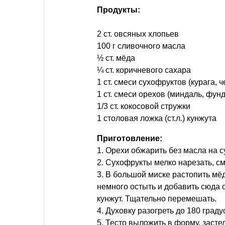
Продукты:
2 ст. овсяных хлопьев
100 г сливочного масла
½ ст. мёда
¼ ст. коричневого сахара
1 ст. смеси сухофруктов (курага, 
1 ст. смеси орехов (миндаль, фунд
1/3 ст. кокосовой стружки
1 столовая ложка (ст.л.) кунжута
Приготовление:
1. Орехи обжарить без масла на с
2. Сухофрукты мелко нарезать, с
3. В большой миске растопить мёд
немного остыть и добавить сюда о
кунжут. Тщательно перемешать.
4. Духовку разогреть до 180 граду
5. Тесто выложить в форму, заст