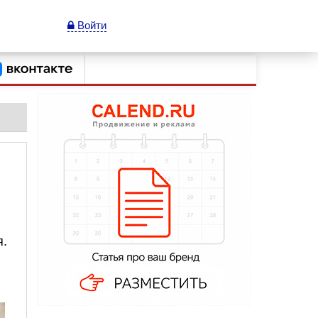
Войти
я.