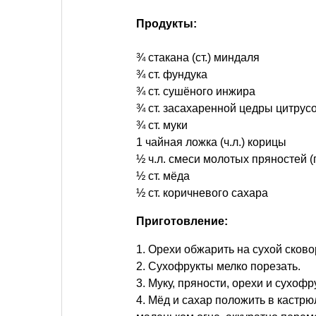
Продукты:
¾ стакана (ст.) миндаля
¾ ст. фундука
¾ ст. сушёного инжира
¾ ст. засахаренной цедры цитрус
¾ ст. муки
1 чайная ложка (ч.л.) корицы
½ ч.л. смеси молотых пряностей (
½ ст. мёда
½ ст. коричневого сахара
Приготовление:
1. Орехи обжарить на сухой сково
2. Сухофрукты мелко порезать.
3. Муку, пряности, орехи и сухоф
4. Мёд и сахар положить в кастрю