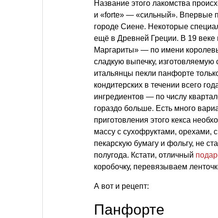
Название этого лакомства происх
и «forte» — «сильный». Впервые 
городе Сиене. Некоторые специа
ещё в Древней Греции. В 19 веке
Маргариты» — по имени королевы
сладкую выпечку, изготовляемую 
итальянцы пекли панфорте только
кондитерских в течении всего года
ингредиентов — по числу квартал
гораздо больше. Есть много вари
приготовления этого кекса необх
массу с сухофруктами, орехами, 
пекарскую бумагу и фольгу, не ста
полугода. Кстати, отличный
подар
коробочку, перевязываем ленточ
А вот и рецепт:
Панфорте