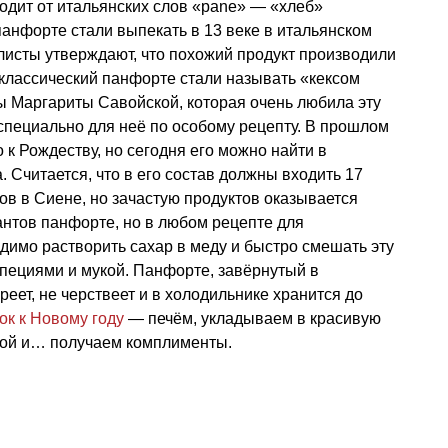
одит от итальянских слов «pane» — «хлеб»
панфорте стали выпекать в 13 веке в итальянском
листы утверждают, что похожий продукт производили
 классический панфорте стали называть «кексом
 Маргариты Савойской, которая очень любила эту
специально для неё по особому рецепту. В прошлом
 к Рождеству, но сегодня его можно найти в
. Считается, что в его состав должны входить 17
ов в Сиене, но зачастую продуктов оказывается
антов панфорте, но в любом рецепте для
одимо растворить сахар в меду и быстро смешать эту
специями и мукой. Панфорте, завёрнутый в
реет, не черствеет и в холодильнике хранится до
ок к Новому году
— печём, укладываем в красивую
кой и… получаем комплименты.