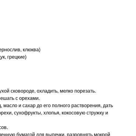
чернослив, клюква)
ук, грецкие)
ухой сковороде, охладить, мелко порезать.
мешать с орехами.
, масло и сахар до его полного растворения, дать
рехи, сухофрукты, хлопья, кокосовую стружку и
сов.
еленную бумагой для выпечки, разровнять мокрой