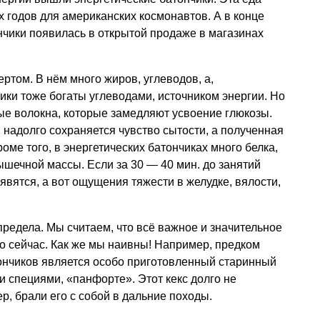
х годов для американских космонавтов. А в конце
нчики появилась в открытой продаже в магазинах
ртом. В нём много жиров, углеводов, а,
чики тоже богаты углеводами, источником энергии. Но
убые волокна, которые замедляют усвоение глюкозы.
к, надолго сохраняется чувство сытости, а полученная
оме того, в энергетических батончиках много белка,
шечной массы. Если за 30 — 40 мин. до занятий
явятся, а вот ощущения тяжести в желудке, вялости,
редела. Мы считаем, что всё важное и значительное
о сейчас. Как же мы наивны! Например, предком
ончиков является особо приготовленный старинный
и специями, «панфорте». Этот кекс долго не
р, брали его с собой в дальние походы.