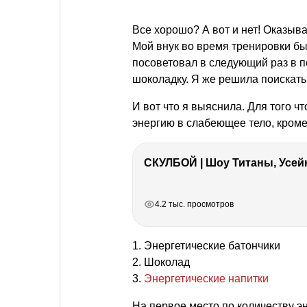
Все хорошо? А вот и нет! Оказыва
Мой внук во время тренировки бы
посоветовал в следующий раз в п
шоколадку. Я же решила поискать
И вот что я выяснила. Для того 
энергию в слабеющее тело, кроме 
СКУЛБОЙ | Шоу Титаны, Усейн
РЕКЛАМА
РЕКЛАМА
РЕКЛАМА
РЕКЛАМА
4.2 тыс. просмотров
1. Энергетические батончики
2. Шоколад
3.
Энергетические напитки
На первое место по количеству э