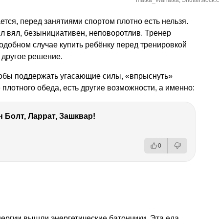
matka_Wariatka, Shutterstock.
ется, перед занятиями спортом плотно есть нельзя.
л вял, безынициативен, неповоротлив. Тренер
одобном случае купить ребёнку перед тренировкой
 другое решение.
чтобы поддержать угасающие силы, «впрыснуть»
плотного обеда, есть другие возможности, а именно:
 Болт, Ларрат, Зашквар!
0
нергии вышли энергетические батончики. Эта еда