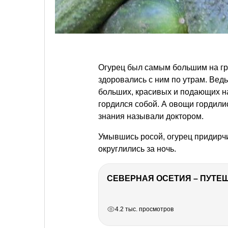
Огурец был самым большим на гря
здоровались с ним по утрам. Вед
больших, красивых и подающих на
гордился собой. А овощи гордилис
знания называли доктором.
Умывшись росой, огурец придирчи
округлились за ночь.
СЕВЕРНАЯ ОСЕТИЯ – ПУТЕШ
РЕКЛАМА
РЕКЛАМА
РЕКЛАМА
4.2 тыс. просмотров