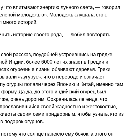
у что впитывают энергию лунного света, — говорил
зелёной молодёжью». Молодёжь слушала его с
 много историй.
мнить историю своего рода, — любил повторять
свой рассказ, поудобней устроившись на грядке.
ой Индии, более 6000 лет их знают в Греции и
в лесах огуречные лианы обвивают деревья. Греки
зывали «аугурус», что в переводе и означает
пу огурцы попали через Японию и Китай, именно там
орму. Да-да, до этого индийский огурец был
 же, очень дорогим. Сохранилась легенда, что
, прославившийся своей жадностью и жестокостью,
ивоты своим семи придворным, чтобы узнать, кто из
в подарок огурцов.
 потому что солнце напекло ему бочок, а этого он