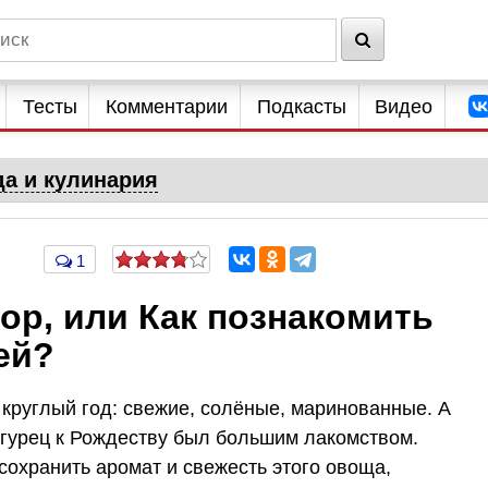
Тесты
Комментарии
Подкасты
Видео
да и кулинария
1
тор, или Как познакомить
ей?
 круглый год: свежие, солёные, маринованные. А
огурец к Рождеству был большим лакомством.
сохранить аромат и свежесть этого овоща,