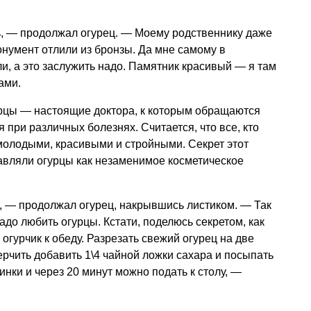
ь, — продолжал огурец. — Моему родственнику даже
нумент отлили из бронзы. Да мне самому в
и, а это заслужить надо. Памятник красивый — я там
ами.
рцы — настоящие доктора, к которым обращаются
при различных болезнях. Считается, что все, кто
молодыми, красивыми и стройными. Секрет этот
авляли огурцы как незаменимое косметическое
, — продолжал огурец, накрывшись листиком. — Так
адо любить огурцы. Кстати, поделюсь секретом, как
гурчик к обеду. Разрезать свежий огурец на две
ерчить добавить 1\4 чайной ложки сахара и посыпать
нки и через 20 минут можно подать к столу, —