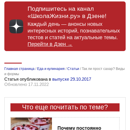
Подпишитесь на канал
«ШколаЖизни.ру» в Дзене!
Каждый день — анонсы новых
интересных историй, познавательных
тестов и статей на актуальные темы.
Перейти в Дзен →
Главная страница
/
Еда и кулинария
/
Статьи
/
Так ли прост сахар? Виды
и формы
Статья опубликована в
выпуске 29.10.2017
Обновлено 17.11.2022
Что еще почитать по теме?
Почему постоянно