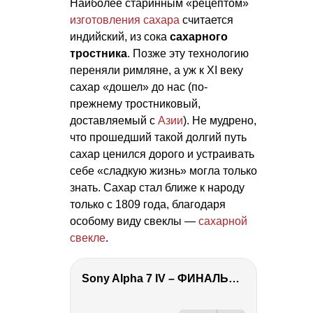
Наиболее старинным «рецептом»
изготовления сахара
считается
индийский, из сока
сахарного
тростника
. Позже эту технологию
переняли римляне, а уж к XI веку
сахар «дошел» до нас (по-
прежнему тростниковый,
доставляемый с
Азии
). Не мудрено,
что прошедший такой долгий путь
сахар ценился дорого и устраивать
себе «сладкую жизнь» могла только
знать. Сахар стал ближе к народу
только с 1809 года, благодаря
особому виду свеклы —
сахарной
свекле
.
Sony Alpha 7 IV – ФИНАЛЬНЫЙ ОБЗОР
РЕКЛАМА