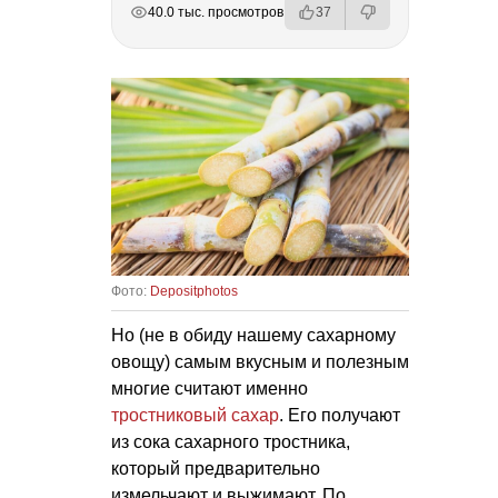
РЕКЛАМА
РЕКЛАМА
РЕКЛАМА
40.0 тыс. просмотров
37
Фото:
Depositphotos
Но (не в обиду нашему сахарному
овощу) самым вкусным и полезным
многие считают именно
тростниковый сахар
. Его получают
из сока сахарного тростника,
который предварительно
измельчают и выжимают. По