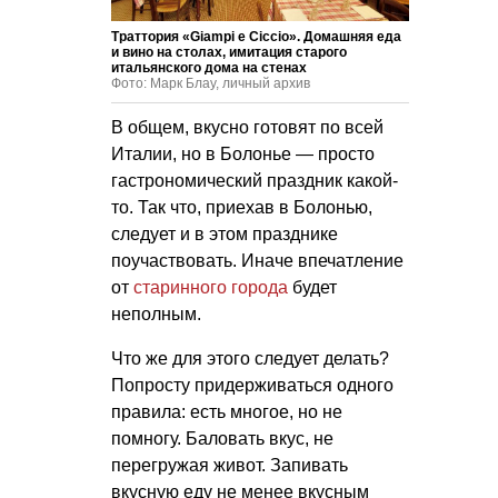
Траттория «Giampi e Ciccio». Домашняя еда
и вино на столах, имитация старого
итальянского дома на стенах
Фото: Марк Блау, личный архив
В общем, вкусно готовят по всей
Италии, но в Болонье — просто
гастрономический праздник какой-
то. Так что, приехав в Болонью,
следует и в этом празднике
поучаствовать. Иначе впечатление
от
старинного города
будет
неполным.
Что же для этого следует делать?
Попросту придерживаться одного
правила: есть многое, но не
помногу. Баловать вкус, не
перегружая живот. Запивать
вкусную еду не менее вкусным