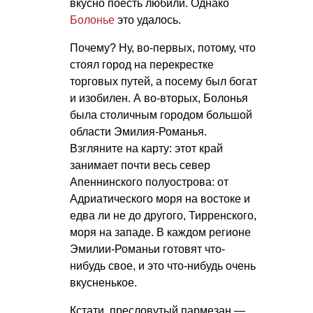
вкусно поесть любили. Однако
Болонье
это удалось.
Почему? Ну, во-первых, потому, что
стоял город на перекрестке
торговых путей, а посему был богат
и изобилен. А во-вторых, Болонья
была столичным городом большой
области Эмилия-Романья.
Взгляните на карту: этот край
занимает почти весь север
Апеннинского полуострова: от
Адриатического моря на востоке и
едва ли не до другого, Тирренского,
моря на западе. В каждом регионе
Эмилии-Романьи готовят что-
нибудь свое, и это что-нибудь очень
вкусненькое.
Кстати, пресловутый пармезан —