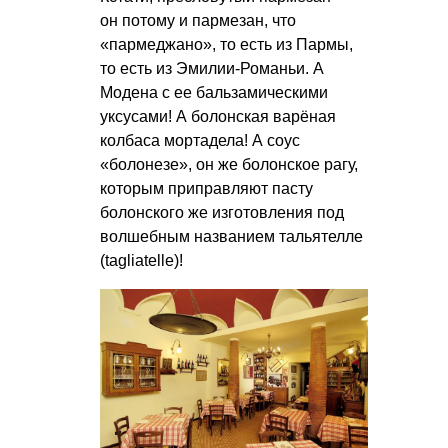
он потому и пармезан, что
«пармеджано», то есть из Пармы,
то есть из Эмилии-Романьи. А
Модена с ее бальзамическими
уксусами! А болонская варёная
колбаса мортадела! А соус
«болонезе», он же болонское рагу,
которым приправляют пасту
болонского же изготовления под
волшебным названием тальятелле
(tagliatelle)!