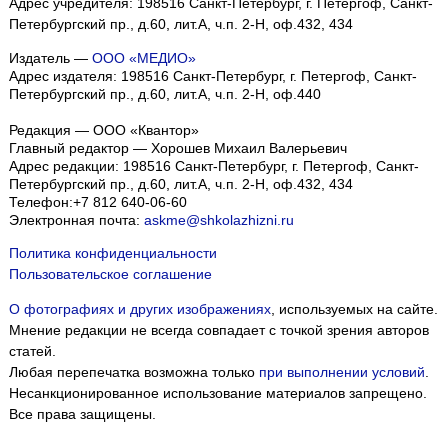
Адрес учредителя: 198516 Санкт-Петербург, г. Петергоф, Санкт-
Петербургский пр., д.60, лит.А, ч.п. 2-Н, оф.432, 434
Издатель —
ООО «МЕДИО»
Адрес издателя: 198516 Санкт-Петербург, г. Петергоф, Санкт-
Петербургский пр., д.60, лит.А, ч.п. 2-Н, оф.440
Редакция — ООО «Квантор»
Главный редактор — Хорошев Михаил Валерьевич
Адрес редакции:
198516
Санкт-Петербург, г. Петергоф
,
Санкт-
Петербургский пр., д.60, лит.А, ч.п. 2-Н, оф.432, 434
Телефон:
+7 812 640-06-60
Электронная почта:
askme@shkolazhizni.ru
Политика конфиденциальности
Пользовательское соглашение
О фотографиях и других изображениях
, используемых на сайте.
Мнение редакции не всегда совпадает с точкой зрения авторов
статей.
Любая перепечатка возможна только
при выполнении условий
.
Несанкционированное использование материалов запрещено.
Все права защищены.