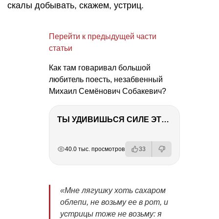
скалы добывать, скажем, устриц.
Перейти к предыдущей части
статьи
Как там говаривал большой
любитель поесть, незабвенный
Михаил Семёнович Собакевич?
ТЫ УДИВИШЬСЯ СИЛЕ ЭТО ЧЕЛОВЕКА! Блог о нашей поездке в Вышний Волочек
РЕКЛАМА
РЕКЛАМА
РЕКЛАМА
40.0 тыс. просмотров
33
«Мне лягушку хоть сахаром
облепи, не возьму ее в рот, и
устрицы тоже не возьму: я