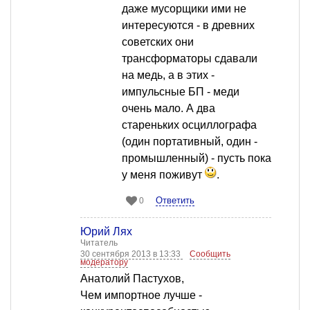
даже мусорщики ими не
интересуются - в древних
советских они
трансформаторы сдавали
на медь, а в этих -
импульсные БП - меди
очень мало. А два
стареньких осциллографа
(один портативный, один -
промышленный) - пусть пока
у меня поживут
.
Ответить
0
Юрий Лях
Читатель
30 сентября 2013 в 13:33
Сообщить
модератору
Анатолий Пастухов,
Чем импортное лучше -