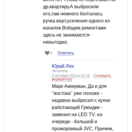
др.квартиру.А выбросили
его,там немного болталась
ручка верт.усиления одного из
каналов.Вобщем ремонтами
здесь не занимаются-
невыгодно.
Ответить
0
Юрий Лях
Читатель
2 октября 2013 в 11:15
Сообщить
модератору
Марк Аккерман, Да и для
"востока" уже похоже -
недавно выбросил с кухни
работающий Грюндик -
заменил на LED TV. на
очереди - большой и
прожорливый JVC. Причем,