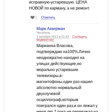
исправную-устаревшую. ЦЕНА
НОВОЙ по карману, а не ремонт.
Ответить
1
Марк Аккерман
Читатель
1 октября 2013 в 21:43
Сообщить
модератору
Марианна Власова,
подтверждаю на100%.Лично
неоднократно находил на
улицах действующие,но
морально устаревшие
телевизоры,в-
магнитофоны,один раз нашел
абсолютно нормальный
двухлучевой
осциллограф,которым
поигрался один раз,и он лежал у
меня лет 7,пока не переезжал на