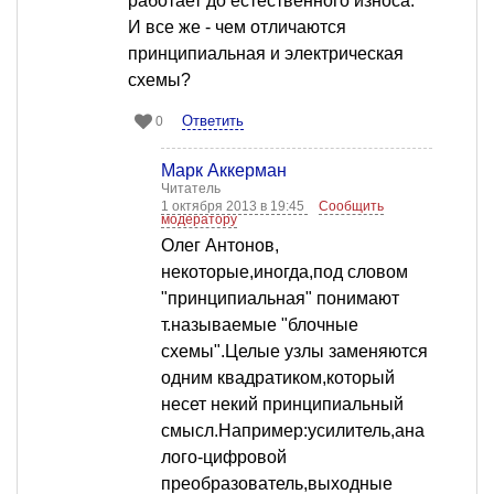
работает до естественного износа.
И все же - чем отличаются
принципиальная и электрическая
схемы?
Ответить
0
Марк Аккерман
Читатель
1 октября 2013 в 19:45
Сообщить
модератору
Олег Антонов,
некоторые,иногда,под словом
"принципиальная" понимают
т.называемые "блочные
схемы".Целые узлы заменяются
одним квадратиком,который
несет некий принципиальный
смысл.Например:усилитель,ана
лого-цифровой
преобразователь,выходные