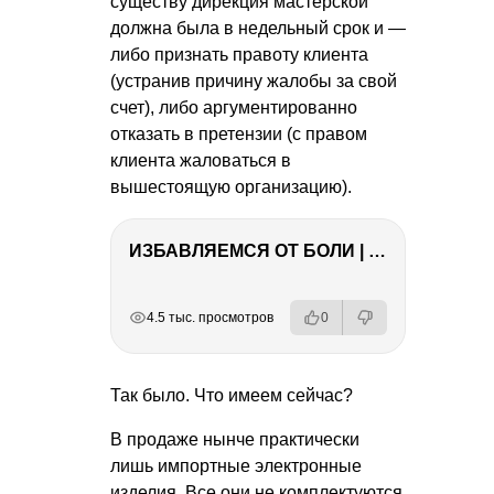
существу дирекция мастерской
должна была в недельный срок и —
либо признать правоту клиента
(устранив причину жалобы за свой
счет), либо аргументированно
отказать в претензии (с правом
клиента жаловаться в
вышестоящую организацию).
ИЗБАВЛЯЕМСЯ ОТ БОЛИ | Важность режима и питания
РЕКЛАМА
РЕКЛАМА
РЕКЛАМА
4.5 тыс. просмотров
0
Так было. Что имеем сейчас?
В продаже нынче практически
лишь импортные электронные
изделия. Все они не комплектуются