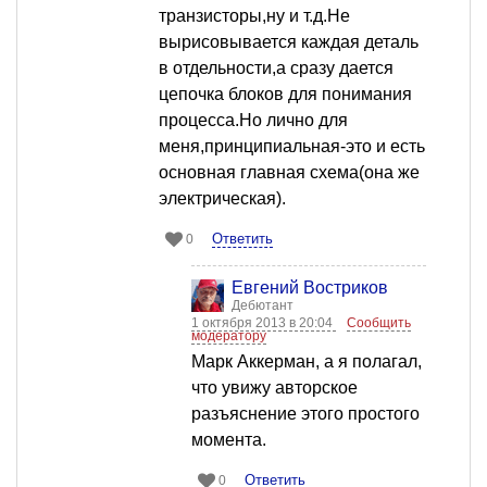
транзисторы,ну и т.д.Не
вырисовывается каждая деталь
в отдельности,а сразу дается
цепочка блоков для понимания
процесса.Но лично для
меня,принципиальная-это и есть
основная главная схема(она же
электрическая).
Ответить
0
Евгений Востриков
Дебютант
1 октября 2013 в 20:04
Сообщить
модератору
Марк Аккерман, а я полагал,
что увижу авторское
разъяснение этого простого
момента.
Ответить
0