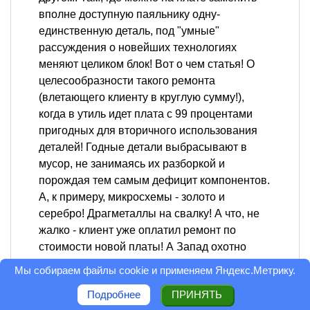
вполне доступную паяльнику одну-
единственную деталь, под "умные"
рассуждения о новейших технологиях
меняют целиком блок! Вот о чем статья! О
целесообразности такого ремонта
(влетающего клиенту в круглую сумму!),
когда в утиль идет плата с 99 процентами
пригодных для вторичного использования
деталей! Годные детали выбрасывают в
мусор, не занимаясь их разборкой и
порождая тем самым дефицит компонентов.
А, к примеру, микросхемы - золото и
серебро! Драгметаллы на свалку! А что, не
жалко - клиент уже оплатил ремонт по
стоимости новой платы! А Запад охотно
поставит новые блоки и платы! Западу
Мы собираем файлы cookie и применяем
Яндекс.Метрику
.
плевать на состояние кошелька клиентов. И
Подробнее
ПРИНЯТЬ
мы этим восхищаемся и выдаем за супер-