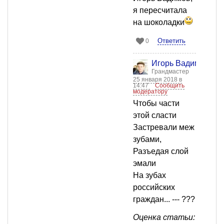
я пересчитала
на шоколадки
Ответить
0
Игорь Вадимов
Грандмастер
25 января 2018 в
14:47
Сообщить
модератору
Чтобы части
этой сласти
Застревали меж
зубами,
Разъедая слой
эмали
На зубах
российских
граждан... --- ???
Оценка статьи: