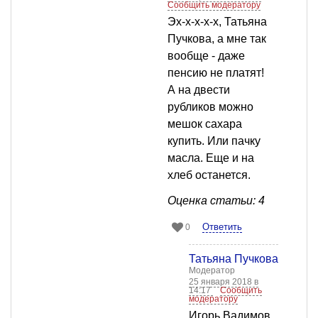
Сообщить модератору
Эх-х-х-х-х, Татьяна
Пучкова, а мне так
вообще - даже
пенсию не платят!
А на двести
рубликов можно
мешок сахара
купить. Или пачку
масла. Еще и на
хлеб останется.
Оценка статьи: 4
Ответить
0
Татьяна Пучкова
Модератор
25 января 2018 в
14:17
Сообщить
модератору
Игорь Вадимов,