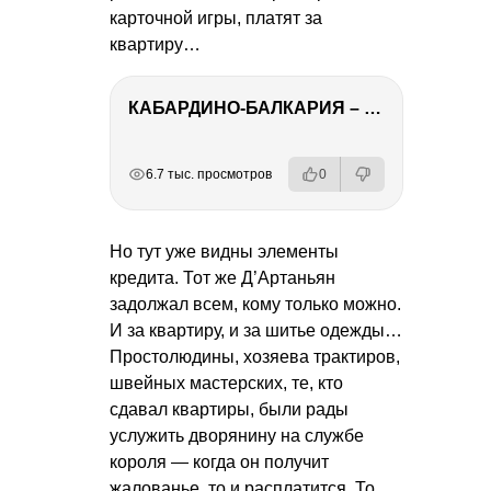
карточной игры, платят за
квартиру…
КАБАРДИНО-БАЛКАРИЯ – ПУТЕШЕСТВИЕ НА КАВКАЗ часть 3
РЕКЛАМА
РЕКЛАМА
РЕКЛАМА
РЕКЛАМА
6.7 тыс. просмотров
0
Но тут уже видны элементы
кредита. Тот же Д’Артаньян
задолжал всем, кому только можно.
И за квартиру, и за шитье одежды…
Простолюдины, хозяева трактиров,
швейных мастерских, те, кто
сдавал квартиры, были рады
услужить дворянину на службе
короля — когда он получит
жалованье, то и расплатится. То