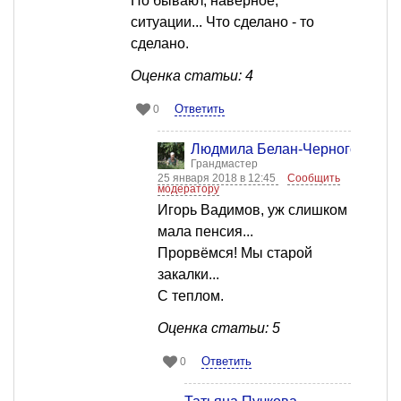
Но бывают, наверное,
ситуации... Что сделано - то
сделано.
Оценка статьи: 4
Ответить
0
Людмила Белан-Черногор
Грандмастер
25 января 2018 в 12:45
Сообщить
модератору
Игорь Вадимов, уж слишком
мала пенсия...
Прорвёмся! Мы старой
закалки...
С теплом.
Оценка статьи: 5
Ответить
0