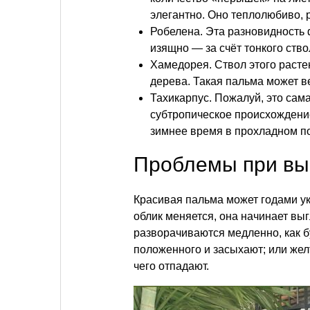
элегантно. Оно теплолюбиво, 
Робелена. Эта разновидность 
изящно — за счёт тонкого ств
Хамедорея. Ствол этого расте
дерева. Такая пальма может в
Тахикарпус. Пожалуй, это сам
субтропическое происхождение
зимнее время в прохладном п
Проблемы при в
Красивая пальма может годами ук
облик меняется, она начинает вы
разворачиваются медленно, как б
положенного и засыхают; или жел
чего отпадают.