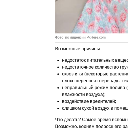
Фото: по лицензии PxHere.com
Возможные причины:
недостаток питательных вещес
недостаточное количество грун
сквозняки (некоторые растен
плохо переносят перепады те
неправильный режим полива (п
влажности воздуха);
воздействие вредителей;
слишком сухой воздух в поме
Что делать? Самое время вспомни
Возможно, корням подросшего ра