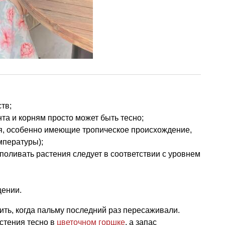
тв;
та и корням просто может быть тесно;
ия, особенно имеющие тропическое происхождение,
мпературы);
оливать растения следует в соответствии с уровнем
щении.
ть, когда пальму последний раз пересаживали.
стения тесно в
цветочном горшке
, а запас