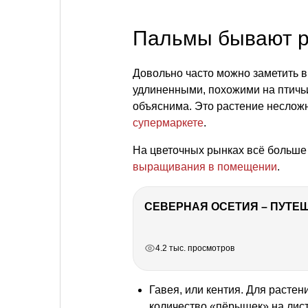
Пальмы бывают 
Довольно часто можно заметить в
удлиненными, похожими на птичьи
объяснима. Это растение неслож
супермаркете
.
На цветочных рынках всё больш
выращивания в помещении
.
СЕВЕРНАЯ ОСЕТИЯ – ПУТЕШ
РЕКЛАМА
РЕКЛАМА
РЕКЛАМА
4.2 тыс. просмотров
Гавея, или кентия. Для расте
количество «пёрышек» на лист