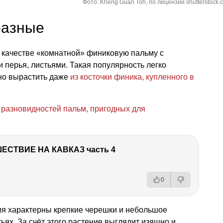
Фото: Kheng Guan Toh, по лицензии shutterstock.
разные
 качестве «комнатной» финиковую пальму с
 перья, листьями. Такая популярность легко
но вырастить даже
из косточки финика, купленного в
е
разновидностей пальм, пригодных для
ЕСТВИЕ НА КАВКАЗ часть 4
0
ния характерны крепкие черешки и небольшое
ьях. За счёт этого растение выглядит изящно и