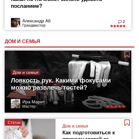
посланием?
Александр Аб
2
Грандмастер
ДОМ И СЕМЬЯ
Дом и семья
Ловкость рук. Какими фокусами
можно развлечь гостей?
Ира Марит
Мастер
Статьи
Дом и семья
Как подготовиться к
приходу гостей за