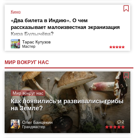
Кино
«Два билета в Индию». О чем
рассказывает малоизвестная экранизация
Кира Булычёва?
Тарас Кутузов
Мастер
МИР ВОКРУГ НАС
Мир вокруг нас
Как появились и развивались грибы
на Земле?
Олег Банцекин
2
Грандмастер