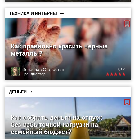
ТЕХНИКА И ИНТЕРНЕТ
Как правильно красить черные
металлы?
Вячеслав Старостин
7
Грандмастер
ДЕНЬГИ
Как собрать деньги на отпуск
без избыточной нагрузки на
семейный бюджет?