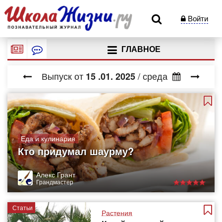
Войти
ГЛАВНОЕ
Выпуск от
/ среда
15
.01.
2025
Еда и кулинария
Кто придумал шаурму?
Алекс Грант
Грандмастер
Статьи
Растения