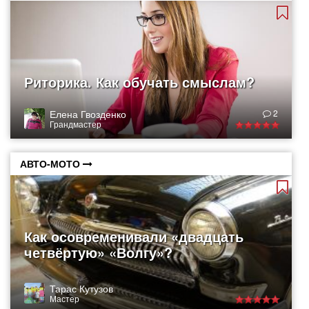
Риторика. Как обучать смыслам?
Елена Гвозденко
2
Грандмастер
АВТО-МОТО
Как осовременивали «двадцать
четвёртую» «Волгу»?
Тарас Кутузов
Мастер