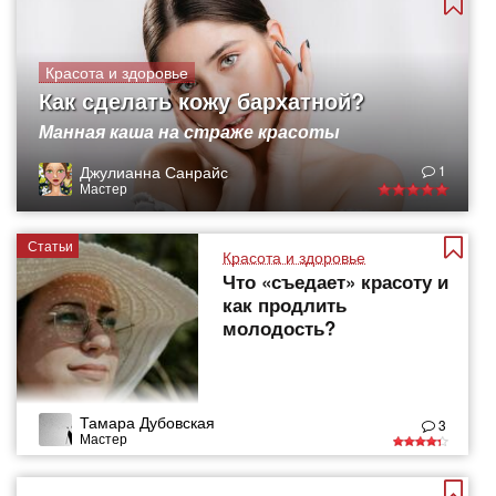
Красота и здоровье
Как сделать кожу бархатной?
Манная каша на страже красоты
Джулианна Санрайс
1
Мастер
Статьи
Красота и здоровье
Что «съедает» красоту и
как продлить
молодость?
Тамара Дубовская
3
Мастер