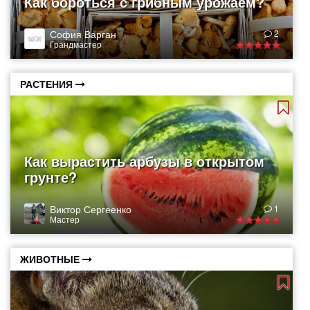
Как бороться с грибным урожаем?
София Варган
2
Грандмастер
РАСТЕНИЯ
Как вырастить арбузы в открытом
грунте?
Виктор Сергеенко
1
Мастер
ЖИВОТНЫЕ