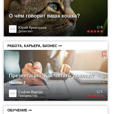
О чём говорит ваша кошка?
Юрий Кремзуков
8
Дебютант
РАБОТА, КАРЬЕРА, БИЗНЕС
Презентация. Как читать доклад?
Часть 1
София Варган
5
Грандмастер
ОБУЧЕНИЕ