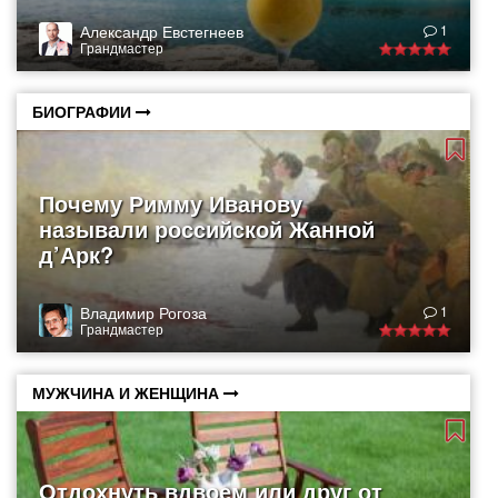
Александр Евстегнеев
1
Грандмастер
БИОГРАФИИ
Почему Римму Иванову
называли российской Жанной
д’Арк?
Владимир Рогоза
1
Грандмастер
МУЖЧИНА И ЖЕНЩИНА
Отдохнуть вдвоем или друг от