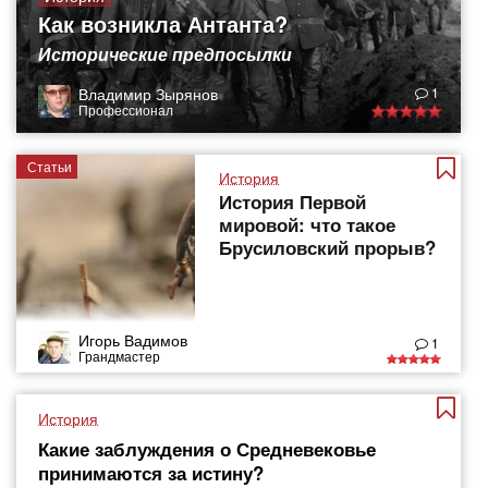
Как возникла Антанта?
Исторические предпосылки
Владимир Зырянов
1
Профессионал
Статьи
История
История Первой
мировой: что такое
Брусиловский прорыв?
Игорь Вадимов
1
Грандмастер
История
Какие заблуждения о Средневековье
принимаются за истину?