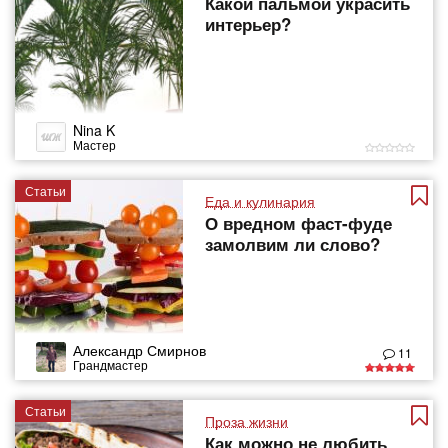
​Какой пальмой украсить
интерьер?
Nina K
Мастер
Статьи
Еда и кулинария
О вредном фаст-фуде
замолвим ли слово?
Александр Смирнов
11
Грандмастер
Статьи
Проза жизни
Как можно не любить