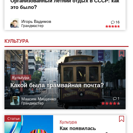
Организованный летний отдых в СССР: как
это было?
Игорь Вадимов
16
Грандмастер
КУЛЬТУРА
Культура
Какой была трамвайная почта?
Максим Мищенко
1
Грандмастер
Статьи
Культура
Как появилась