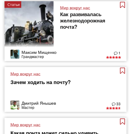
Статьи
Мир вокруг нас
Как развивалась
железнодорожная
почта?
Максим Мищенко
1
Грандмастер
Мир вокруг нас
Зачем ходить на почту?
Дмитрий Янышев
33
Мастер
Мир вокруг нас
Какая почта может сильно удивить