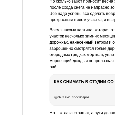
Но сколько забот приносит весна 
после схода снега не напрасно зо
Всё надо успеть, всё сделать вов
прекрасным видом участка, и вы
Всем знакома картина, которая о
участок несколько зимних месяцев
дорожках, нанесённый ветром и о
заброшенно смотрятся голые дер
огородных грядках мёртвая, упло
моросящий дождь и непролазная гр
рай…
КАК СНИМАТЬ В СТУДИИ С
РЕКЛАМА
РЕКЛАМА
РЕКЛАМА
РЕКЛАМА
39.3 тыс. просмотров
Но… «глаза страшат, а руки дела