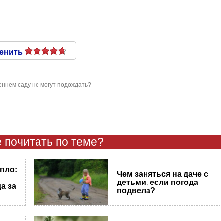
енить
еннем саду не могут подождать?
 почитать по теме?
епло:
Чем заняться на даче с
детьми, если погода
а за
подвела?