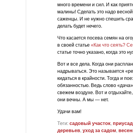
много времени и сил. И как прият
малины! Сделать это надо весной
саженцы. И не нужно спешить сра
делать будет нечего.
Что касается посева семян на ог
в своей статье
«Как что сеять? С
статье точно указано, когда это н
Вот и все дела. Когда они распла
надрываться. Это называется «р
кидаться в крайности. Тогда и по
обязанностью. Ведь слово «дача» 
свежем воздухе. Вот и отдыхайт
они вечны. А мы — нет.
Удачи вам!
Теги:
садовый участок
,
приусад
деревьев
,
уход за садом
,
весен