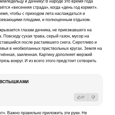
земледельцу и дачнику! В народе это время года
вётся «весенняя страда», когда «день год кормит».
ремя, чтобы с приходом лета наслаждаться и
зревающими плодами, и полноценным отдыхом.
ткрывается глазам дачника, не приезжавшего на
. Повсюду сухая трава, серый газон, мусор на
ставшийся после растаявшего снега. Сиротливо и
евья в необкопанных приствольных кругах. Земля на
тнённая, заиленная. Картину дополняет мерзкий
язь вокруг. И из всего этого предстоит сотворить
О ВСПЫШКАМИ
37
ют». Важно правильно приложить эти руки. Не