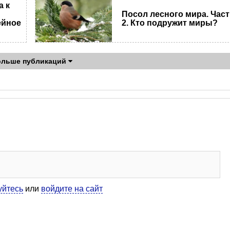
а к
Посол лесного мира. Час
ейное
2. Кто подружит миры?
ольше публикаций
уйтесь
или
войдите на сайт