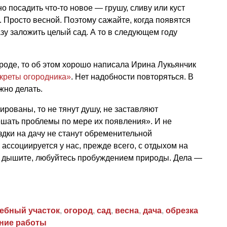
но посадить что-то новое — грушу, сливу или куст
. Просто весной. Поэтому сажайте, когда появятся
зу заложить целый сад. А то в следующем году
ороде, то об этом хорошо написала Ирина Лукьянчик
екреты огородника»
. Нет надобности повторяться. В
ужно делать.
нированы, то не тянут душу, не заставляют
ешать проблемы по мере их появления». И не
ездки на дачу не станут обременительной
ассоциируется у нас, прежде всего, с отдыхом на
е, дышите, любуйтесь пробуждением природы. Дела —
ебный участок
,
огород
,
сад
,
весна
,
дача
,
обрезка
ние работы