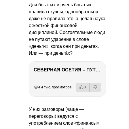
Для богатых и очень богатых
правила скучны, однообразны и
даже не правила это, а целая наука
с жесткой финансовой
дисциплиной. Состоятельные люди
не путают ударение в слове
«деньги», когда они при дéньгах.
Или — при деньгáх?
СЕВЕРНАЯ ОСЕТИЯ – ПУТЕШЕСТВИЕ НА КАВКАЗ часть 4
РЕКЛАМА
РЕКЛАМА
РЕКЛАМА
4.4 тыс. просмотров
0
У них разговоры (чаще —
переговоры) ведутся с
употреблением слов «финансы»,