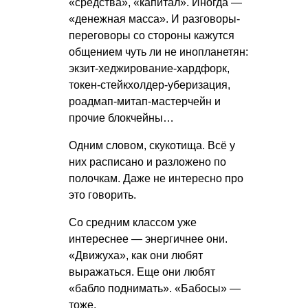
«средства», «капитал». Иногда —
«денежная масса». И разговоры-
переговоры со стороны кажутся
общением чуть ли не инопланетян:
экзит-хеджирование-хардфорк,
токен-стейкхолдер-уберизация,
роадмап-митап-мастерчейн и
прочие блокчейны…
Одним словом, скукотища. Всё у
них расписано и разложено по
полочкам. Даже не интересно про
это говорить.
Со средним классом уже
интереснее — энергичнее они.
«Движуха», как они любят
выражаться. Еще они любят
«бабло поднимать». «Бабосы» —
тоже.