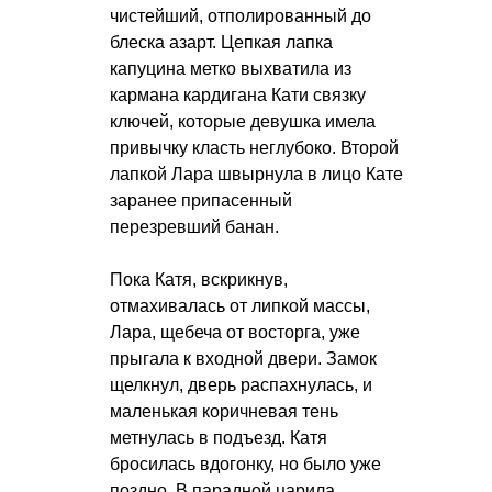
чистейший, отполированный до
блеска азарт. Цепкая лапка
капуцина метко выхватила из
кармана кардигана Кати связку
ключей, которые девушка имела
привычку класть неглубоко. Второй
лапкой Лара швырнула в лицо Кате
заранее припасенный
перезревший банан.
Пока Катя, вскрикнув,
отмахивалась от липкой массы,
Лара, щебеча от восторга, уже
прыгала к входной двери. Замок
щелкнул, дверь распахнулась, и
маленькая коричневая тень
метнулась в подъезд. Катя
бросилась вдогонку, но было уже
поздно. В парадной царила