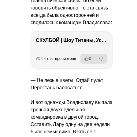
телепатическая связь. Но если
говорить объективно, то эта связь
всегда была односторонней и
сводилась к командам Владислава:
СКУЛБОЙ | Шоу Титаны, Усейн Болт, Ларрат, Зашквар!
РЕКЛАМА
РЕКЛАМА
РЕКЛАМА
РЕКЛАМА
4.4 тыс. просмотров
0
— Не лезь в цветы. Отдай пульт.
Перестань баловаться.
И вот однажды Владиславу выпала
срочная двухнедельная
командировка в другой город.
Оставить Лару одну на две недели
было немыслимо. Взять её с