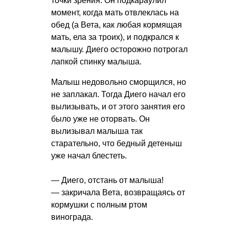
точки зрения. Он подкараулил
момент, когда мать отвлеклась на
обед (а Вета, как любая кормящая
мать, ела за троих), и подкрался к
малышу. Диего осторожно потрогал
лапкой спинку малыша.
Малыш недовольно сморщился, но
не заплакал. Тогда Диего начал его
вылизывать, и от этого занятия его
было уже не оторвать. Он
вылизывал малыша так
старательно, что бедный детеныш
уже начал блестеть.
— Диего, отстань от малыша!
— закричала Вета, возвращаясь от
кормушки с полным ртом
винограда.