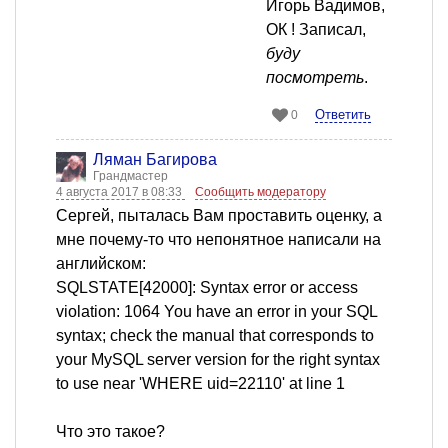
Игорь Вадимов,
ОК ! Записал,
буду
посмотреть
.
Ответить
0
Ляман Багирова
Грандмастер
4 августа 2017 в 08:33
Сообщить модератору
Сергей, пыталась Вам проставить оценку, а
мне почему-то что непонятное написали на
английском:
SQLSTATE[42000]: Syntax error or access
violation: 1064 You have an error in your SQL
syntax; check the manual that corresponds to
your MySQL server version for the right syntax
to use near 'WHERE uid=22110' at line 1
Что это такое?