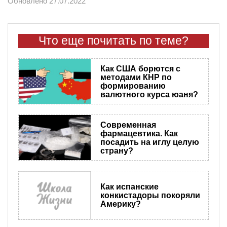
Обновлено 27.07.2022
Что еще почитать по теме?
Как США борются с
методами КНР по
формированию
валютного курса юаня?
Современная
фармацевтика. Как
посадить на иглу целую
страну?
Как испанские
конкистадоры покоряли
Америку?