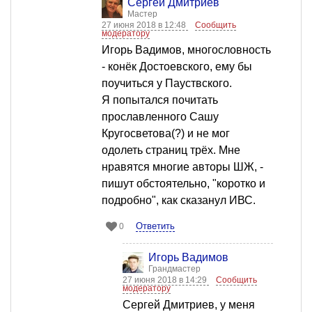
Сергей Дмитриев
Мастер
27 июня 2018 в 12:48
Сообщить
модератору
Игорь Вадимов, многословность
- конёк Достоевского, ему бы
поучиться у Пауствского.
Я попытался почитать
прославленного Сашу
Кругосветова(?) и не мог
одолеть страниц трёх. Мне
нравятся многие авторы ШЖ, -
пишут обстоятельно, "коротко и
подробно", как сказанул ИВС.
Ответить
0
Игорь Вадимов
Грандмастер
27 июня 2018 в 14:29
Сообщить
модератору
Сергей Дмитриев, у меня