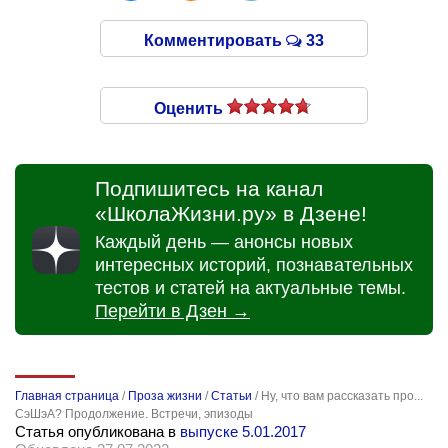
Комментировать
33
Оценить
Подпишитесь на канал
«ШколаЖизни.ру» в Дзене!
Каждый день — анонсы новых
интересных историй, познавательных
тестов и статей на актуальные темы.
Перейти в Дзен →
Главная страница
/
Проза жизни
/
Статьи
/
Ну, что вам рассказать про...
СэШэА? Продолжение. Встречи, эпизоды
Статья опубликована в
выпуске 5.01.2017