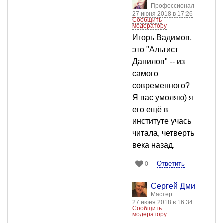
Профессионал
27 июня 2018 в 17:26
Сообщить
модератору
Игорь Вадимов,
это "Альтист
Данилов" -- из
самого
современного?
Я вас умоляю) я
его ещё в
институте учась
читала, четверть
века назад.
Ответить
0
Сергей Дмитриев
Мастер
27 июня 2018 в 16:34
Сообщить
модератору