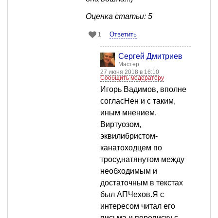
Оценка статьи: 5
Ответить
1
Сергей Дмитриев
Мастер
27 июня 2018 в 16:10
Сообщить модератору
Игорь Вадимов, вполне
согласНен и с таким,
иным мнением.
Виртуозом,
эквилибристом-
канатоходцем по
тросу,натянутом между
необходимым и
достаточным в текстах
был АПЧехов.Я с
интересом читал его
письма и переписку с