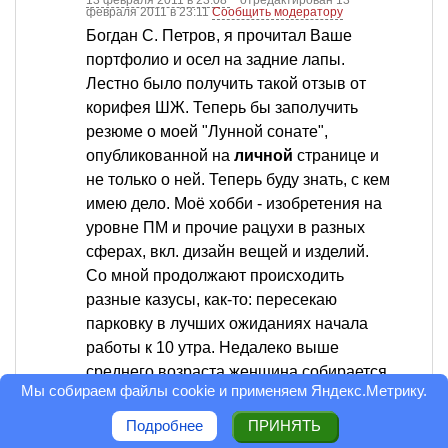
13 февраля 2011 в 23:08
отредактирован 13
февраля 2011 в 23:11
Сообщить модератору
Богдан С. Петров, я прочитал Ваше
портфолио и осел на задние лапы.
Лестно было получить такой отзыв от
корифея ШЖ. Теперь бы заполучить
резюме о моей "Лунной сонате",
опубликованной на
личной
странице и
не только о ней. Теперь буду знать, с кем
имею дело. Моё хобби - изобретения на
уровне ПМ и прочие рацухи в разных
сферах, вкл. дизайн вещей и изделий.
Со мной продолжают происходить
разные казусы, как-то: пересекаю
парковку в лучших ожиданиях начала
работы к 10 утра. Недалеко выше
среднего возраста женщина собирается
Мы собираем файлы cookie и применяем
Яндекс.Метрику
.
отвести тележку на пункт сбора. Я ей
кричу Хей!, давайте мне корт. Я взял
Подробнее
ПРИНЯТЬ
тележку, положил в неё свою сумку-