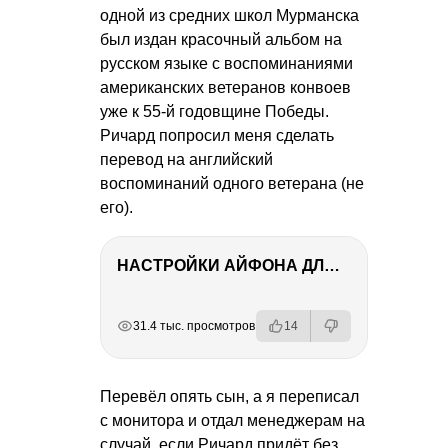
одной из средних школ Мурманска
был издан красочный альбом на
русском языке с воспоминаниями
американских ветеранов конвоев
уже к 55-й годовщине Победы.
Ричард попросил меня сделать
перевод на английский
воспоминаний одного ветерана (не
его).
НАСТРОЙКИ АЙФОНА ДЛЯ ФОТО И ВИДЕО
РЕКЛАМА
РЕКЛАМА
РЕКЛАМА
РЕКЛАМА
31.4 тыс. просмотров
14
Перевёл опять сын, а я переписал
с монитора и отдал менеджерам на
случай, если Ричард придёт без