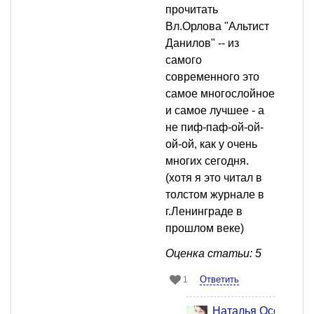
прочитать
Вл.Орлова "Альтист
Данилов" -- из
самого
современного это
самое многослойное
и самое лучшее - а
не пиф-паф-ой-ой-
ой-ой, как у очень
многих сегодня.
(хотя я это читал в
толстом журнале в
г.Ленинграде в
прошлом веке)
Оценка статьи: 5
Ответить
1
Наталья Осокина