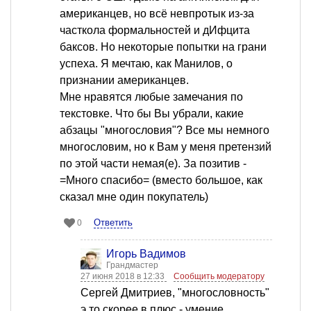
американцев, но всё невпротык из-за
часткола формальностей и дИфцита
баксов. Но некоторые попытки на грани
успеха. Я мечтаю, как Манилов, о
признании американцев.
Мне нравятся любые замечания по
текстовке. Что бы Вы убрали, какие
абзацы "многословия"? Все мы немного
многословим, но к Вам у меня претензий
по этой части немая(е). За позитив -
=Много спасибо= (вместо большое, как
сказал мне один покупатель)
Ответить
0
Игорь Вадимов
Грандмастер
27 июня 2018 в 12:33
Сообщить модератору
Сергей Дмитриев, "многословность"
э то скорее в плюс - умение