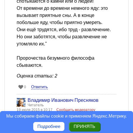
спотыкаются о камни или о людей!
От времени до времени немного яду: это
вызывает приятные сны. А в конце
побольше яду, чтобы приятно умереть.
Они ещё трудятся, ибо труд - развлечение.
Но они заботятся, чтобы развлечение не
утомляло их."
Пророчества безумного философа
сбываются.
Оценка статьи: 2
Ответить
0
Владимир Иванович Пресняков
Читатель
19 июля 2015 в 10:17
Сообщить модератору
Мы собираем файлы cookie и применяем
Яндекс.Метрику
.
Если чел кого то сильно и и больно ударил,
это хорошо или плохо? А если в результате
Подробнее
ПРИНЯТЬ
удара другого чела удалили с пути