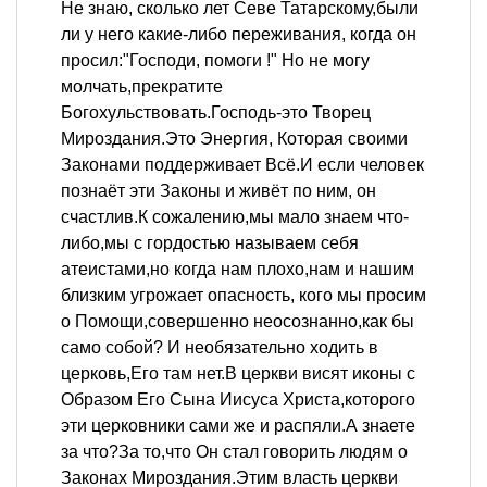
Не знаю, сколько лет Севе Татарскому,были
ли у него какие-либо переживания, когда он
просил:"Господи, помоги !" Но не могу
молчать,прекратите
Богохульствовать.Господь-это Творец
Мироздания.Это Энергия, Которая своими
Законами поддерживает Всё.И если человек
познаёт эти Законы и живёт по ним, он
счастлив.К сожалению,мы мало знаем что-
либо,мы с гордостью называем себя
атеистами,но когда нам плохо,нам и нашим
близким угрожает опасность, кого мы просим
о Помощи,совершенно неосознанно,как бы
само собой? И необязательно ходить в
церковь,Его там нет.В церкви висят иконы с
Образом Его Сына Иисуса Христа,которого
эти церковники сами же и распяли.А знаете
за что?За то,что Он стал говорить людям о
Законах Мироздания.Этим власть церкви