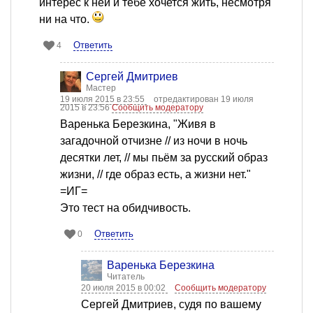
интерес к ней и тебе хочется жить, несмотря
ни на что.
Ответить
4
Сергей Дмитриев
Мастер
19 июля 2015 в 23:55
отредактирован 19 июля
2015 в 23:56
Сообщить модератору
Варенька Березкина, "Живя в
загадочной отчизне // из ночи в ночь
десятки лет, // мы пьём за русский образ
жизни, // где образ есть, а жизни нет."
=ИГ=
Это тест на обидчивость.
Ответить
0
Варенька Березкина
Читатель
20 июля 2015 в 00:02
Сообщить модератору
Сергей Дмитриев, судя по вашему