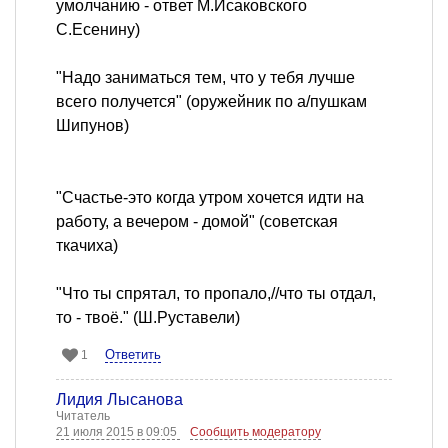
умолчанию - ответ М.Исаковского
С.Есенину)
"Надо заниматься тем, что у тебя лучше
всего получется" (оружейник по а/пушкам
Шипунов)
"Счастье-это когда утром хочется идти на
работу, а вечером - домой" (советская
ткачиха)
"Что ты спрятал, то пропало,//что ты отдал,
то - твоё." (Ш.Руставели)
Ответить
1
Лидия Лысанова
Читатель
21 июля 2015 в 09:05
Сообщить модератору