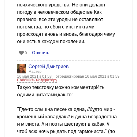
психического уродства. Не они делают
погоду в человеческом обществе Как
правило, все эти уроды не оставляют
потомства, но сбои с инстинктами
происходят вновь и вновь, благодаря чему
они есть в каждом поколении.
Ответить
0
Сергей Дмитриев
Мастер
16 мая 2021 в 01:58
отредактирован 16 мая 2021 в 01:59
Сообщить модератору
Такую текстовку можно комментирИть
одними цитатами,как-то:
"Где-то слышна песенка одна, //будто мир -
кромешный кавардак // и душа безрадостна
и мглиста. // и поэты шествуют в кабак, //
чтоб всю ночь рыдать под гармониста." (по