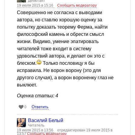
Дебютант
19 июля 2015 в 15:16
Сообщить модератору
Совершенно не согласна с выводами
автора, но ставлю хорошую оценку за
попытку доказать теорему Ферма, найти
философский камень и обрести смысл
жизни. Видимо, умение эпатировать
читателей тоже входит в систему
удовольствий автора, и делает он это с
блеском.
Только пословицу я бы
исправила. Не ворон ворону (это для
другого случая), а ворон вороненку глаз не
выклюет.
Оценка статьи: 4
Ответить
0
Василий Белый
Читатель
19 июля 2015 в 13:56
отредактирован 19 июля 2015 в
13:57
Сообщить модератору