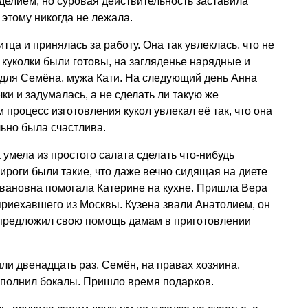
делием, но суровая действительность заставила
 этому никогда не лежала.
тца и принялась за работу. Она так увлеклась, что не
и куколки были готовы, на загляденье нарядные и
 для Семёна, мужа Кати. На следующий день Анна
и и задумалась, а не сделать ли такую же
 процесс изготовления кукол увлекал её так, что она
ьно была счастлива.
умела из простого салата сделать что-нибудь
ироги были такие, что даже вечно сидящая на диете
Ивановна помогала Катерине на кухне. Пришла Вера
 приехавшего из Москвы. Кузена звали Анатолием, он
предложил свою помощь дамам в приготовлении
ли двенадцать раз, Семён, на правах хозяина,
аполнил бокалы. Пришло время подарков.