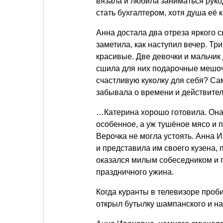
вязала и любила заниматься руко
стать бухгалтером, хотя душа её к
Анна достала два отреза яркого си
заметила, как наступил вечер. Тр
красивые. Две девочки и мальчик
сшила для них подарочные мешочк
счастливую куколку для себя? Сам
забывала о времени и действител
…Катерина хорошо готовила. Она 
особенное, а уж тушёное мясо и п
Верочка не могла устоять. Анна 
и представила им своего кузена,
оказался милым собеседником и 
праздничного ужина.
Когда куранты в телевизоре проби
открыл бутылку шампанского и н