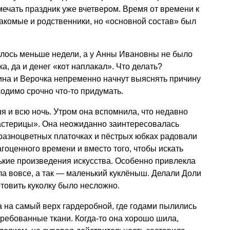
мечать праздник уже вчетвером. Время от времени к
акомые и родственники, но «основной состав» был
алось меньше недели, а у Анны Ивановны не было
а, да и денег «кот наплакал». Что делать?
ина и Верочка непременно начнут выяснять причину
бходимо срочно что-то придумать.
я и всю ночь. Утром она вспомнила, что недавно
астерицы». Она неожиданно заинтересовалась
разноцветных платочках и пёстрых юбках радовали
агоценного времени и вместо того, чтобы искать
ькие произведения искусства. Особенно привлекла
кла вовсе, а так — маленький куклёныш. Делали Доли
готовить куколку было несложно.
а на самый верх гардеробной, где годами пылились
требованные ткани. Когда-то она хорошо шила,