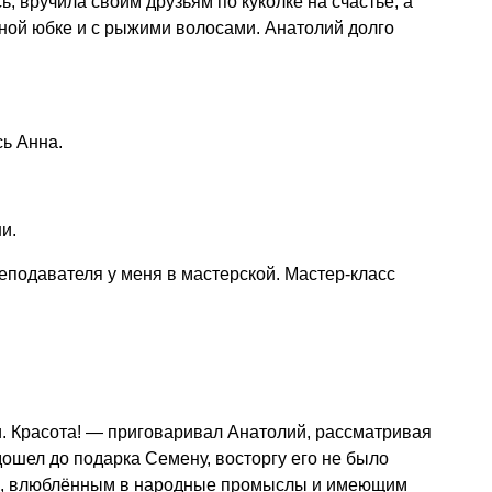
, вручила своим друзьям по куколке на счастье, а
ной юбке и с рыжими волосами. Анатолий долго
ь Анна.
и.
подавателя у меня в мастерской. Мастер-класс
и. Красота! — приговаривал Анатолий, рассматривая
 дошел до подарка Семену, восторгу его не было
ом, влюблённым в народные промыслы и имеющим