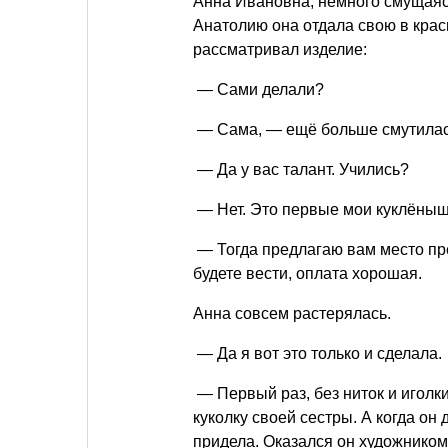
Анна Ивановна, немного смущаясь
Анатолию она отдала свою в крас
рассматривал изделие:
— Сами делали?
— Сама, — ещё больше смутилас
— Да у вас талант. Учились?
— Нет. Это первые мои куклёныш
— Тогда предлагаю вам место пре
будете вести, оплата хорошая.
Анна совсем растерялась.
— Да я вот это только и сделала.
— Первый раз, без ниток и иголк
куколку своей сестры. А когда он
придела. Оказался он художник