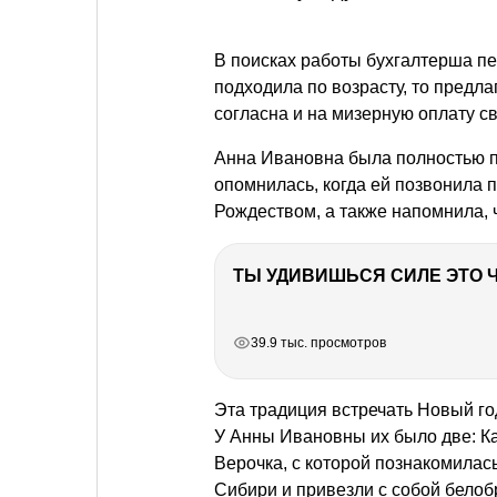
В поисках работы бухгалтерша пер
подходила по возрасту, то предла
согласна и на мизерную оплату св
Анна Ивановна была полностью п
опомнилась, когда ей позвонила 
Рождеством, а также напомнила, 
РЕКЛАМА
РЕКЛАМА
РЕКЛАМА
РЕКЛАМА
39.9 тыс. просмотров
Эта традиция встречать Новый го
У Анны Ивановны их было две: Кат
Верочка, с которой познакомилась
Сибири и привезли с собой белоб