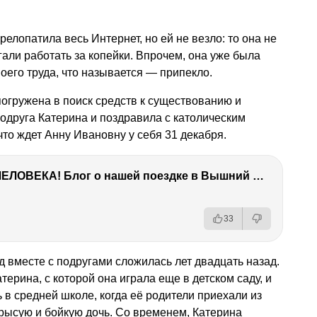
елопатила весь Интернет, но ей не везло: то она не
гали работать за копейки. Впрочем, она уже была
оего труда, что называется — припекло.
огружена в поиск средств к существованию и
подруга Катерина и поздравила с католическим
что ждет Анну Ивановну у себя 31 декабря.
ТЫ УДИВИШЬСЯ СИЛЕ ЭТО ЧЕЛОВЕКА! Блог о нашей поездке в Вышний Волочек
33
д вместе с подругами сложилась лет двадцать назад.
ерина, с которой она играла еще в детском саду, и
 в средней школе, когда её родители приехали из
рысую и бойкую дочь. Со временем, Катерина