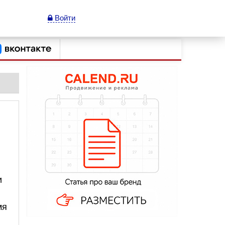
Войти
и
мя