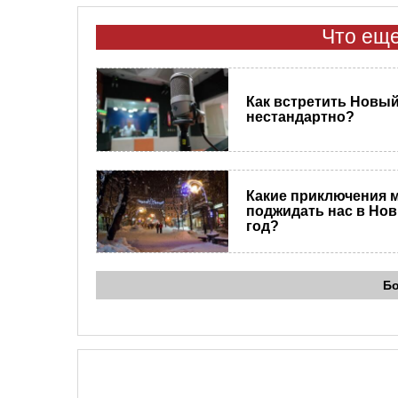
Что еще
Как встретить Новый
нестандартно?
Какие приключения 
поджидать нас в Но
год?
Б