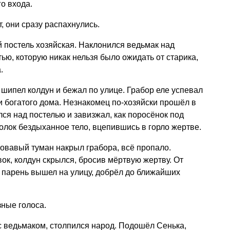
о входа.
, они сразу распахнулись.
й постель хозяйская. Наклонился ведьмак над
ью, которую никак нельзя было ожидать от старика,
.
пел колдун и бежал по улице. Грабор еле успевал
ри богатого дома. Незнакомец по-хозяйски прошёл в
ся над постелью и завизжал, как поросёнок под
олок бездыханное тело, вцепившись в горло жертве.
овавый туман накрыл грабора, всё пропало.
ок, колдун скрылся, бросив мёртвую жертву. От
, парень вышел на улицу, добрёл до ближайших
зные голоса.
 с ведьмаком, столпился народ. Подошёл Сенька,