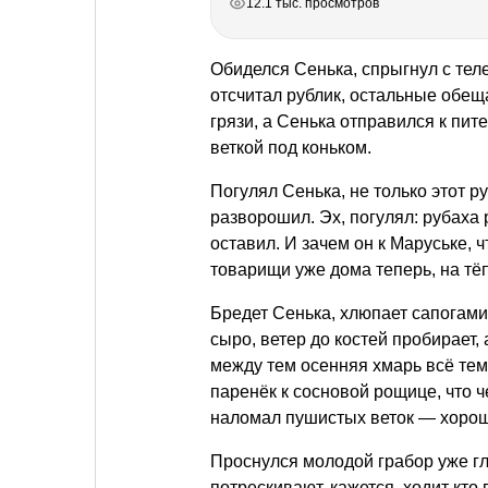
12.1 тыс. просмотров
Обиделся Сенька, спрыгнул с теле
отсчитал рублик, остальные обещ
грязи, а Сенька отправился к пи
веткой под коньком.
Погулял Сенька, не только этот ру
разворошил. Эх, погулял: рубаха 
оставил. И зачем он к Маруське, 
товарищи уже дома теперь, на тёп
Бредет Сенька, хлюпает сапогами 
сыро, ветер до костей пробирает,
между тем осенняя хмарь всё тем
паренёк к сосновой рощице, что 
наломал пушистых веток — хорошо
Проснулся молодой грабор уже гл
потрескивают, кажется, ходит кто