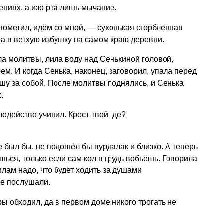
ениях, а изо рта лишь мычание.
 пометил, идём со мной, — сухонькая сгорбленная
а в ветхую избушку на самом краю деревни.
а молитвы, лила воду над Сенькиной головой,
ем. И когда Сенька, наконец, заговорил, упала перед
шу за собой. После молитвы поднялись, и Сенька
.
лодейство учинил. Крест твой где?
е был бы, не подошёл бы вурдалак и близко. А теперь
шься, только если сам кол в грудь вобьёшь. Говорила
илам надо, что будет ходить за душами
не послушали.
ы обходил, да в первом доме никого трогать не