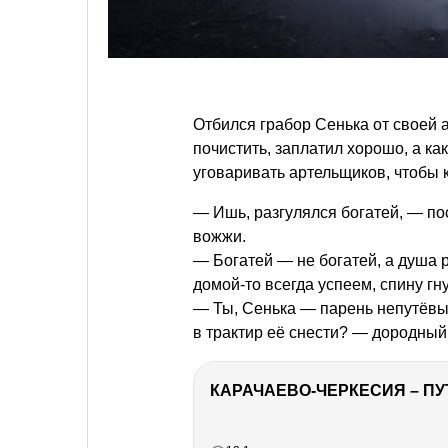
Отбился грабор Сенька от своей а
почистить, заплатил хорошо, а к
уговаривать артельщиков, чтобы к
— Ишь, разгулялся богатей, — п
вожжи.
— Богатей — не богатей, а душа 
домой-то всегда успеем, спину гну
— Ты, Сенька — парень непутёвый,
в трактир её снести? — дородный
КАРАЧАЕВО-ЧЕРКЕСИЯ – ПУ
РЕКЛАМА
РЕКЛАМА
РЕКЛАМА
РЕКЛАМА