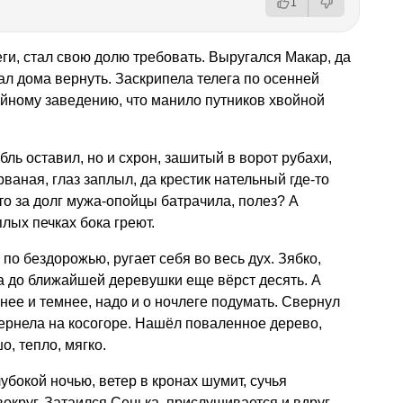
1
ги, стал свою долю требовать. Выругался Макар, да
ал дома вернуть. Заскрипела телега по осенней
тейному заведению, что манило путников хвойной
бль оставил, но и схрон, зашитый в ворот рубахи,
рваная, глаз заплыл, да крестик нательный где-то
что за долг мужа-опойцы батрачила, полез? А
лых печках бока греют.
по бездорожью, ругает себя во весь дух. Зябко,
 а до ближайшей деревушки еще вёрст десять. А
нее и темнее, надо и о ночлеге подумать. Свернул
чернела на косогоре. Нашёл поваленное дерево,
, тепло, мягко.
убокой ночью, ветер в кронах шумит, сучья
 вокруг. Затаился Сенька, прислушивается и вдруг