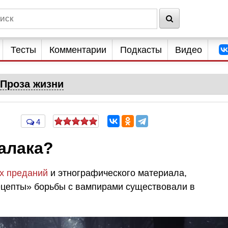
Тесты
Комментарии
Подкасты
Видео
Проза жизни
4
алака?
х преданий
и этнографического материала,
ецепты» борьбы с вампирами существовали в