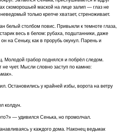
Страх скоморошьей маской на лице залип — глаз не
а неведомый только крепче хватает, стреноживает.
ан белый столбом повис. Привыкли к темноте глаза,
 старик весь в белом: рубаха, подштанники, даже
он на Сеньку, как в прорубь окунул. Парень и
. Молодой грабор поднялся и побрёл следом.
ог не чует. Мысли словно заступ по камню:
мак».
ил. Остановились у крайней избы, ворота на ветру
л колдун.
ерто?» — удивился Сенька, но промолчал.
анавливаясь у каждого дома. Наконец ведьмак