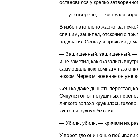
остановился у крепко затворенног
— Тут отворено, — коснулся ворот
В избе натоплено жарко, за печко
спящим, зашипел, отскочил с прыт
подхватил Сеньку и прочь из дома
— Защищённый, защищённый, — ши
и не заметил, как оказались внут
самую дальнюю комнату, наклонил
ножом. Через мгновение он уже в
Сенька даже дышать перестал, кр
Очнулся он от петушиных перепев
липкого запаха кружилась голова
кустов и рухнул без сил.
— Убили, убили, — кричали на ра
У ворот, где они ночью побывали