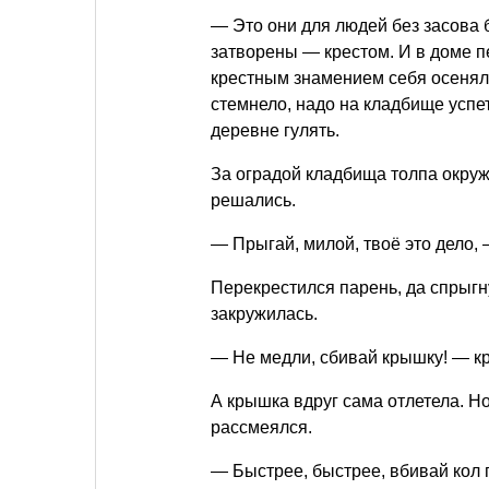
— Это они для людей без засова 
затворены — крестом. И в доме п
крестным знамением себя осеняли
стемнело, надо на кладбище успет
деревне гулять.
За оградой кладбища толпа окруж
решались.
— Прыгай, милой, твоё это дело, 
Перекрестился парень, да спрыгну
закружилась.
— Не медли, сбивай крышку! — кр
А крышка вдруг сама отлетела. Но
рассмеялся.
— Быстрее, быстрее, вбивай кол 