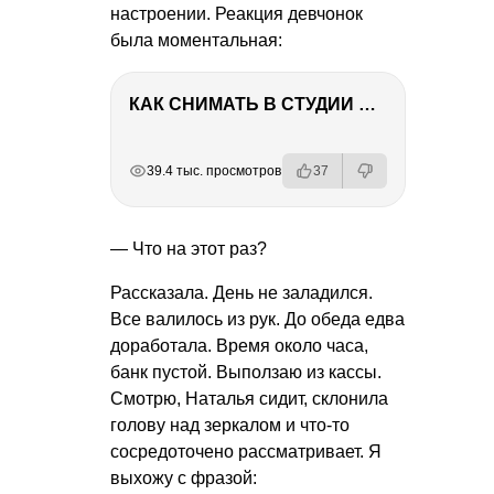
настроении. Реакция девчонок
была моментальная:
КАК СНИМАТЬ В СТУДИИ СО ВСПЫШКАМИ
РЕКЛАМА
РЕКЛАМА
РЕКЛАМА
39.4 тыс. просмотров
37
— Что на этот раз?
Рассказала. День не заладился.
Все валилось из рук. До обеда едва
доработала. Время около часа,
банк пустой. Выползаю из кассы.
Смотрю, Наталья сидит, склонила
голову над зеркалом и что-то
сосредоточено рассматривает. Я
выхожу с фразой: