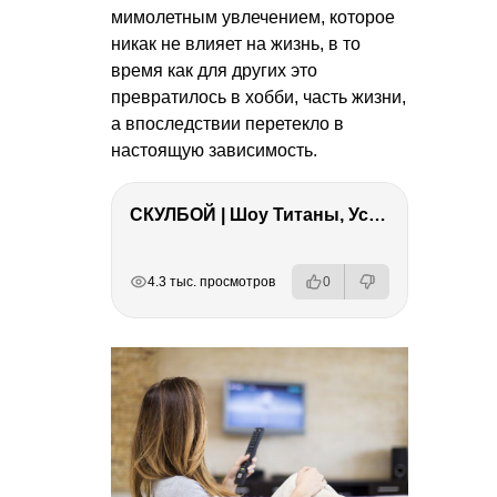
мимолетным увлечением, которое
никак не влияет на жизнь, в то
время как для других это
превратилось в хобби, часть жизни,
а впоследствии перетекло в
настоящую зависимость.
СКУЛБОЙ | Шоу Титаны, Усейн Болт, Ларрат, Зашквар!
РЕКЛАМА
РЕКЛАМА
РЕКЛАМА
4.3 тыс. просмотров
0