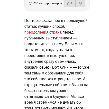
РЕКЛАМА
РЕКЛАМА
РЕКЛАМА
РЕКЛАМА
12.0 тыс. просмотров
1
Повторю сказанное в предыдущей
статье: лучший способ
преодоления страха
перед
публичным выступлением —
подготовиться к нему. Если мы в
тот момент, когда узнали о
предстоящем выступлении,
внутренне сразу съежились,
сказали себе: «Вот, блин!» — то уже
тем самым обозначили для себя
это событие как отрицательное. А
отрицательные события обычно на
бессознательном уровне
оттягиваются в будущее. Мы все
время стремимся не думать об
этом, оттянуть момент. И в итоге