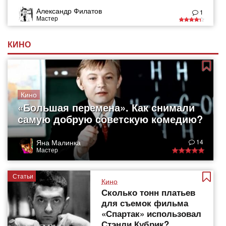
Александр Филатов
1
Мастер
КИНО
Кино
«Большая перемена». Как снимали
самую добрую советскую комедию?
Яна Малинка
14
Мастер
Статьи
Кино
Сколько тонн платьев
для съемок фильма
«Спартак» использовал
Стэнли Кубрик?