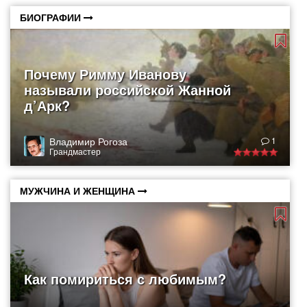
БИОГРАФИИ
Почему Римму Иванову
называли российской Жанной
д’Арк?
Владимир Рогоза
1
Грандмастер
МУЖЧИНА И ЖЕНЩИНА
Как помириться с любимым?