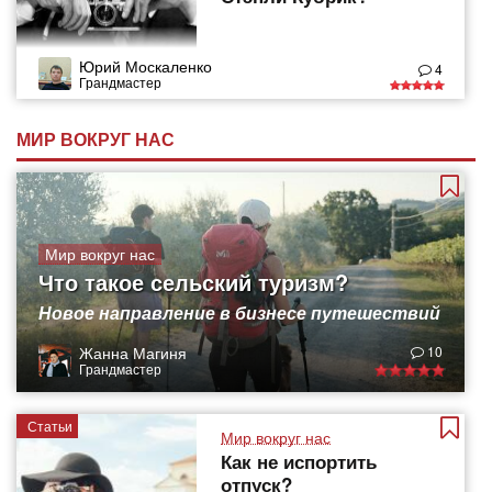
Юрий Москаленко
4
Грандмастер
МИР ВОКРУГ НАС
Мир вокруг нас
Что такое сельский туризм?
Новое направление в бизнесе путешествий
Жанна Магиня
10
Грандмастер
Статьи
Мир вокруг нас
Как не испортить
отпуск?