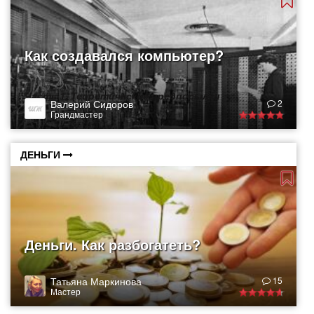
Как создавался компьютер?
Часть 1. Теоретические предпосылки
Валерий Сидоров
2
Грандмастер
ДЕНЬГИ
Деньги. Как разбогатеть?
Татьяна Маркинова
15
Мастер