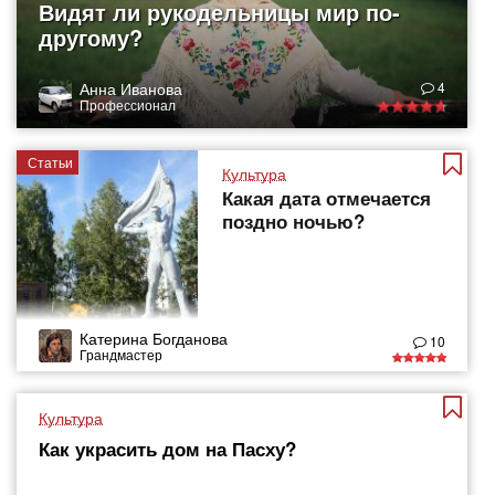
Видят ли рукодельницы мир по-
другому?
Анна Иванова
4
Профессионал
Статьи
Культура
Какая дата отмечается
поздно ночью?
Катерина Богданова
10
Грандмастер
Культура
Как украсить дом на Пасху?