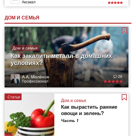
Аксакал
ДОМ И СЕМЬЯ
Дом и семья
Как закалить металл в домашних
условиях?
А.А. Молёнов
26
Профессионал
Статьи
Дом и семья
Как вырастить ранние
овощи и зелень?
Часть 1