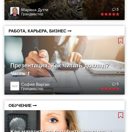
Марина Дутти
5
Грандмастер
РАБОТА, КАРЬЕРА, БИЗНЕС
Презентация. Как читать доклад?
Часть 1
София Варган
5
Грандмастер
ОБУЧЕНИЕ
Как научиться говорить красиво и