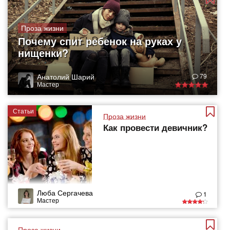
Проза жизни
Почему спит ребенок на руках у
нищенки?
Анатолий Шарий
79
Мастер
Статьи
Проза жизни
Как провести девичник?
Люба Сергачева
1
Мастер
Проза жизни