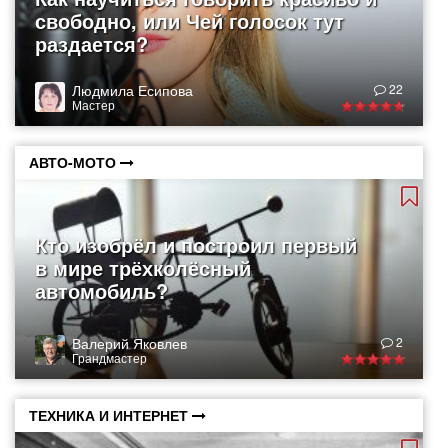
свободно, или Чей голосок тут
раздается?
Людмила Есипова
22
Мастер
АВТО-МОТО
Кто изобрёл и построил первый
в мире трёхколёсный
автомобиль?
Валерий Яковлев
2
Грандмастер
ТЕХНИКА И ИНТЕРНЕТ