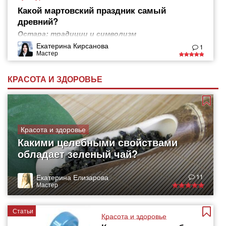
Какой мартовский праздник самый
древний?
Остара: традиции и символизм
Екатерина Кирсанова
1
Мастер
КРАСОТА И ЗДОРОВЬЕ
Красота и здоровье
Какими целебными свойствами
обладает зеленый чай?
Екатерина Елизарова
11
Мастер
Статьи
Красота и здоровье