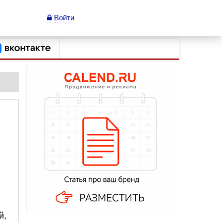
Войти
,
,
й,