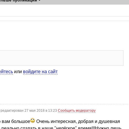
ольше публикаций
уйтесь
или
войдите на сайт
тредактирован 27 мая 2018 в 13:23
Сообщить модератору
о вам большое
Очень интересная, добрая и душевная
 реально создать в наше "нелёгкое" время!!!Нужно лишь,