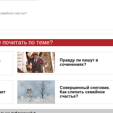
семейное счастье?
 почитать по теме?
Правду ли пишут в
о
сочинениях?
Совершенный снеговик.
ает
Как слепить семейное
счастье?