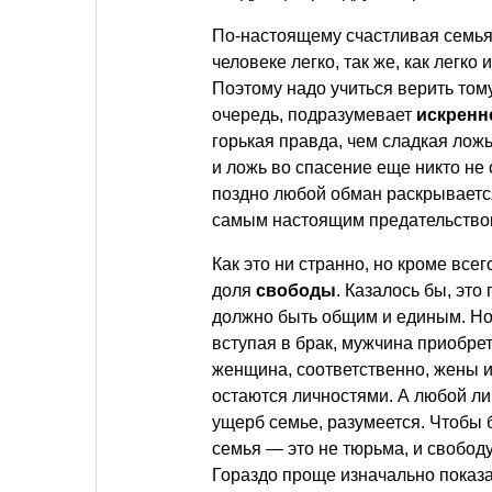
По-настоящему счастливая семь
человеке легко, так же, как легко
Поэтому надо учиться верить тому
очередь, подразумевает
искренн
горькая правда, чем сладкая лож
и ложь во спасение еще никто не 
поздно любой обман раскрываетс
самым настоящим предательство
Как это ни странно, но кроме вс
доля
свободы
. Казалось бы, эт
должно быть общим и единым. Но н
вступая в брак, мужчина приобрет
женщина, соответственно, жены и
остаются личностями. А любой ли
ущерб семье, разумеется. Чтобы 
семья — это не тюрьма, и свободу
Гораздо проще изначально показат