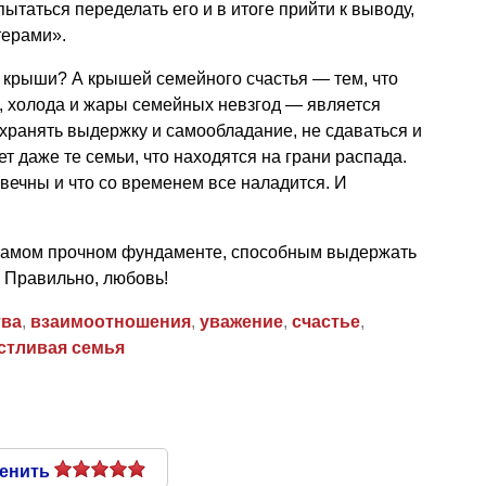
ытаться переделать его и в итоге прийти к выводу,
терами».
з крыши? А крышей семейного счастья — тем, что
а, холода и жары семейных невзгод — является
охранять выдержку и самообладание, не сдаваться и
т даже те семьи, что находятся на грани распада.
 вечны и что со временем все наладится. И
 самом прочном фундаменте, способным выдержать
о? Правильно, любовь!
тва
,
взаимоотношения
,
уважение
,
счастье
,
стливая семья
енить