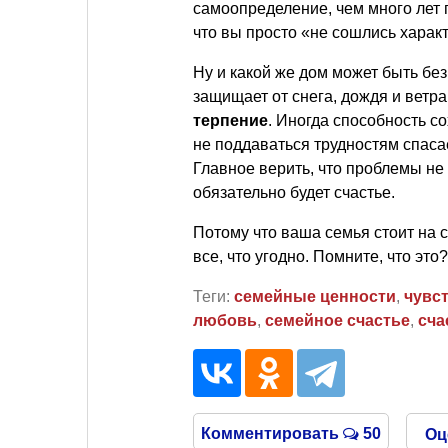
самоопределение, чем много лет п
что вы просто «не сошлись харак
Ну и какой же дом может быть бе
защищает от снега, дождя и ветр
терпение
. Иногда способность с
не поддаваться трудностям спасае
Главное верить, что проблемы не
обязательно будет счастье.
Потому что ваша семья стоит на
все, что угодно. Помните, что эт
Теги:
семейные ценности
,
чувс
любовь
,
семейное счастье
,
сча
Комментировать
50
Оц