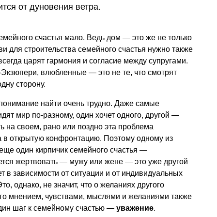
ится от дуновения ветра.
емейного счастья мало. Ведь дом — это же не только
и для строительства семейного счастья нужно также
 всегда царят гармония и согласие между супругами.
-Экзюпери, влюбленные — это не те, что смотрят
одну сторону.
а понимание найти очень трудно. Даже самые
ят мир по-разному, один хочет одного, другой —
ть на своем, рано или поздно эта проблема
а в открытую конфронтацию. Поэтому одному из
ь еще один кирпичик семейного счастья —
ется жертвовать — мужу или жене — это уже другой
ет в зависимости от ситуации и от индивидуальных
о, однако, не значит, что о желаниях другого
его мнением, чувствами, мыслями и желаниями также
один шаг к семейному счастью —
уважение
.