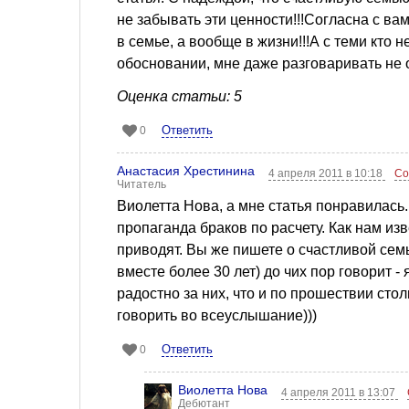
не забывать эти ценности!!!Согласна с вам
в семье, а вообще в жизни!!!А с теми кто н
обосновании, мне даже разговаривать не о 
Оценка статьи: 5
Ответить
0
Анастасия Хрестинина
4 апреля 2011 в 10:18
Со
Читатель
Виолетта Нова, а мне статья понравилась. 
пропаганда браков по расчету. Как нам изв
приводят. Вы же пишете о счастливой семь
вместе более 30 лет) до чих пор говорит - 
радостно за них, что и по прошествии сто
говорить во всеуслышание)))
Ответить
0
Виолетта Нова
4 апреля 2011 в 13:07
Дебютант