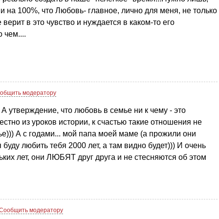
и на 100%, что Любовь- главное, лично для меня, не только
е верит в это чувство и нуждается в каком-то его
чем....
общить модератору
А утверждение, что любовь в семье ни к чему - это
естно из уроков истории, к счастью такие отношения не
е))) А с годами... мой папа моей маме (а прожили они
я буду любить тебя 2000 лет, а там видно будет))) И очень
льких лет, они ЛЮБЯТ друг друга и не стесняются об этом
Сообщить модератору