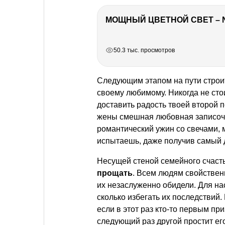
МОЩНЫЙ ЦВЕТНОЙ СВЕТ – 
РЕКЛАМА
РЕКЛАМА
РЕКЛАМА
50.3 тыс. просмотров
Следующим этапом на пути строи
своему любимому. Никогда не сто
доставить радость твоей второй 
жены смешная любовная записочк
романтический ужин со свечами, м
испытаешь, даже получив самый 
Несущей стеной семейного счаст
прощать
. Всем людям свойственн
их незаслуженно обидели. Для на
сколько избегать их последствий.
если в этот раз кто-то первым при
следующий раз другой простит ег