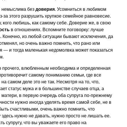
я немыслима без
доверия
. Усомниться в любимом
 из-за этого разрушить хрупкое семейное равновесие.
, кого любишь, как самому себе. Доверие же, в свою
ость
в отношениях. Вспомните поговорку: лучше
ь. Конечно, из любой ситуации бывают исключения, да
отменял, но очень важно помнить, что рано или
я — и тогда маленькая недомолвка может показаться
м.
его прочего, влюбленным необходима и определенная
о противоречит самому пониманию семьи, где все
а самом деле это не так. Несмотря на то, что,
ает статус мужа и в большинстве случаев отца, а
 матери, в первую очередь оба супруга по-прежнему
чности нужно иногда уделять время самой себе, не в
быть счастливыми, очень важно помнить, что
 здесь нужно не давать, нужно просто не лишать ее.
ь супругу, что вы уважаете его право на