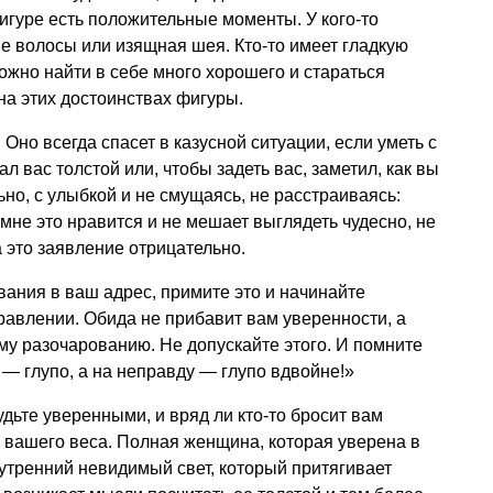
игуре есть положительные моменты. У кого-то
ые волосы или изящная шея. Кто-то имеет гладкую
ожно найти в себе много хорошего и стараться
а этих достоинствах фигуры.
Оно всегда спасет в казусной ситуации, если уметь с
л вас толстой или, чтобы задеть вас, заметил, как вы
но, с улыбкой и не смущаясь, не расстраиваясь:
мне это нравится и не мешает выглядеть чудесно, не
а это заявление отрицательно.
ания в ваш адрес, примите это и начинайте
равлении. Обида не прибавит вам уверенности, а
му разочарованию. Не допускайте этого. И помните
 — глупо, а на неправду — глупо вдвойне!»
дьте уверенными, и вряд ли кто-то бросит вам
 вашего веса. Полная женщина, которая уверена в
нутренний невидимый свет, который притягивает