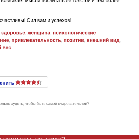
е возникает мысли посчитать ее толстой и тем более
 счастливы! Сил вам и успехов!
 здоровье
,
женщина
,
психологические
ние
,
привлекательность
,
позитив
,
внешний вид
,
 вес
енить
ельно худеть, чтобы быть самой очаровательной?