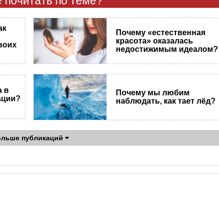
 почитать по теме?
ак
Почему «естественная
красота» оказалась
воих
недостижимым идеалом?
 в
Почему мы любим
ации?
наблюдать, как тает лёд?
ольше публикаций