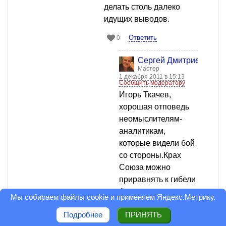
делать столь далеко
идущих выводов.
Ответить
0
Сергей Дмитриев
Мастер
1 декабря 2011 в 15:13
Сообщить модератору
Игорь Ткачев,
хорошая отповедь
неомыслителям-
аналитикам,
которые видели бой
со стороны.Крах
Союза можно
приравнять к гибели
Атлантиды или
Мы собираем файлы cookie и применяем
Яндекс.Метрику
.
ребёнка, которого
Подробнее
ПРИНЯТЬ
выбросили с водой,