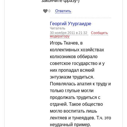
закончите фразу-)
Ответить
0
Георгий Утургаидзе
Читатель
30 ноября 2011 в 21:32
Сообщить
модератору
Игорь Ткачев, в
коллективных хозяйствах
колхозников оббирало
советское государство и у
них пропадал всякий
энтузиазм трудиться.
Появлялась апатия к труду и
только глупые могли
продолжать трудиться с
отдачей. Такое общество
могло воспитать лишь
лентяев и тунеядцев. Т.ч. это
неудачный пример.