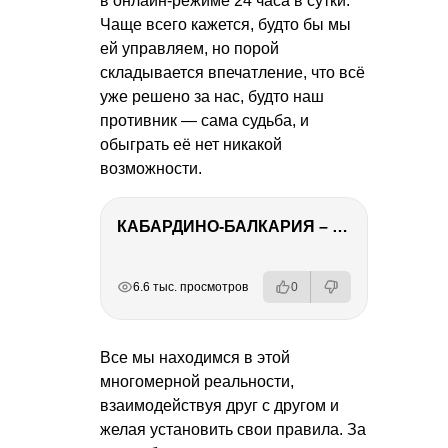
в онлайн-режиме 24 часа в сутки.
Чаще всего кажется, будто бы мы
ей управляем, но порой
складывается впечатление, что всё
уже решено за нас, будто наш
противник — сама судьба, и
обыграть её нет никакой
возможности.
КАБАРДИНО-БАЛКАРИЯ – ПУТЕШЕСТВИЕ НА КАВКАЗ часть 3
РЕКЛАМА
РЕКЛАМА
РЕКЛАМА
РЕКЛАМА
6.6 тыс. просмотров
0
Все мы находимся в этой
многомерной реальности,
взаимодействуя друг с другом и
желая установить свои правила. За