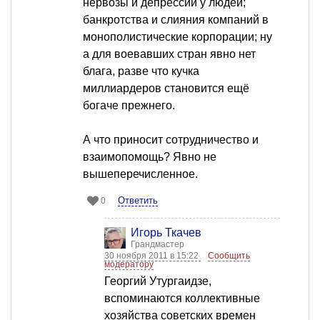
нервозы и депрессии у людей;
банкротства и слияния компаний в
монополистические корпорации; ну
а для воевавших стран явно нет
блага, разве что кучка
миллиардеров становится ещё
богаче прежнего.
А что приносит сотрудничество и
взаимопомощь? Явно не
вышеперечисленное.
Ответить
0
Игорь Ткачев
Грандмастер
30 ноября 2011 в 15:22
Сообщить
модератору
Георгий Утургаидзе,
вспоминаются коллективные
хозяйства советских времен