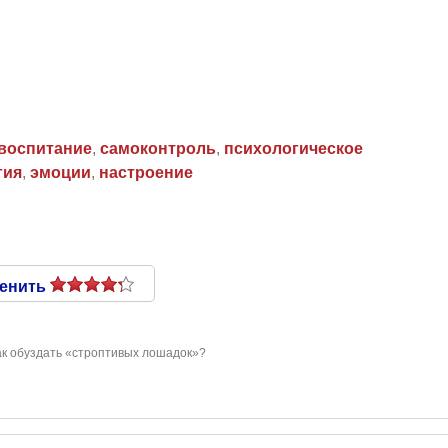
воспитание
,
самоконтроль
,
психологическое
гия
,
эмоции
,
настроение
енить
ак обуздать «строптивых лошадок»?