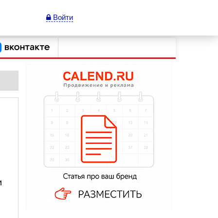
Войти
и
И