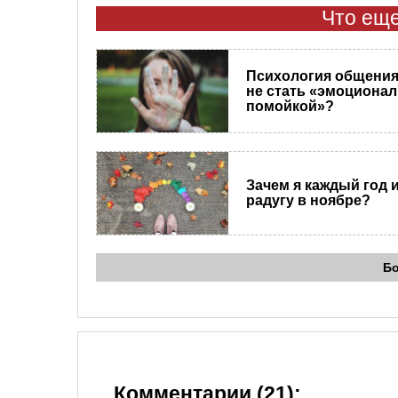
Что еще
Психология общения.
не стать «эмоциона
помойкой»?
Зачем я каждый год 
радугу в ноябре?
Б
Комментарии (21):