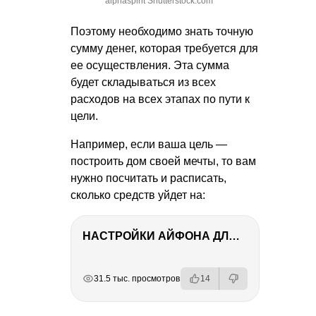
alphaspirit Shutterstock.com
Поэтому необходимо знать точную
сумму денег, которая требуется для
ее осуществления. Эта сумма
будет складываться из всех
расходов на всех этапах по пути к
цели.
Например, если ваша цель —
построить дом своей мечты, то вам
нужно посчитать и расписать,
сколько средств уйдет на:
НАСТРОЙКИ АЙФОНА ДЛЯ ФОТО И ВИДЕО
РЕКЛАМА
РЕКЛАМА
РЕКЛАМА
РЕКЛАМА
31.5 тыс. просмотров
14