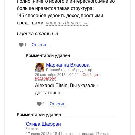
полно, ничего нового и интересного.Мне вот
больше нравится такая структура:
"45 способов удвоить доход простыми
средствами:
читать дальше →
Оценка статьи: 3
Ответить
1
Комментарий удален
Марианна Власова
Бывший главный редактор
29 сентября 2013 в 09:44
Сообщить
модератору
Alexandr Eltsin, Вы указали -
достаточно.
Ответить
0
Комментарий удален
Олива Шафран
Читатель
17 июля 2013 в 15:41
отредактирован 17 июля