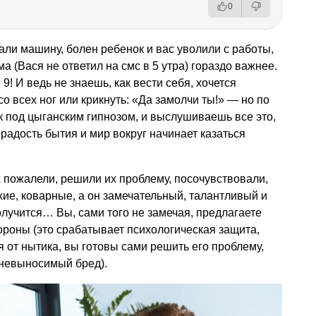
0
рали машину, болен ребенок и вас уволили с работы,
 (Вася не ответил на смс в 5 утра) гораздо важнее.
9! И ведь не знаешь, как вести себя, хочется
о всех ног или крикнуть: «Да замолчи ты!» — но по
 под цыганским гипнозом, и выслушиваешь все это,
 радость бытия и мир вокруг начинает казаться
 пожалели, решили их проблему, посочувствовали,
охие, коварные, а он замечательный, талантливый и
олучится… Вы, сами того не замечая, предлагаете
ороны (это срабатывает психологическая защита,
 от нытика, вы готовы сами решить его проблему,
 невыносимый бред).