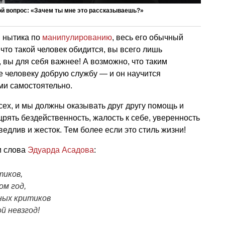
ой вопрос: «Зачем ты мне это рассказываешь?»
н нытика по
манипулированию
, весь его обычный
что такой человек обидится, вы всего лишь
 вы для себя важнее! А возможно, что таким
е человеку добрую службу — и он научится
ми самостоятельно.
сех, и мы должны оказывать друг другу помощь и
рять бездейственность, жалость к себе, уверенность
ведлив и жесток. Тем более если это стиль жизни!
и слова
Эдуарда Асадова
:
тиков,
ом год,
ных критиков
й невзгод!