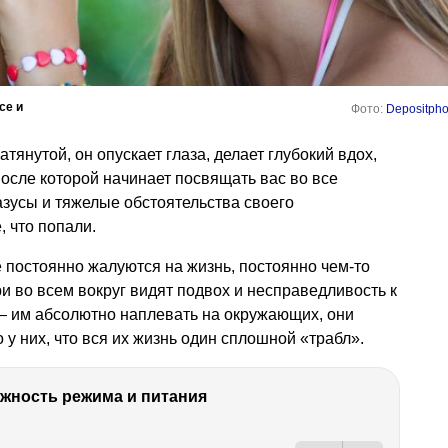
се и
Фото:
Depositpho
тянутой, он опускает глаза, делает глубокий вдох,
после которой начинает посвящать вас во все
зусы и тяжелые обстоятельства своего
 что попали.
е постоянно жалуются на жизнь, постоянно чем-то
и во всем вокруг видят подвох и несправедливость к
— им абсолютно наплевать на окружающих, они
о у них, что вся их жизнь один сплошной «трабл».
ность режима и питания