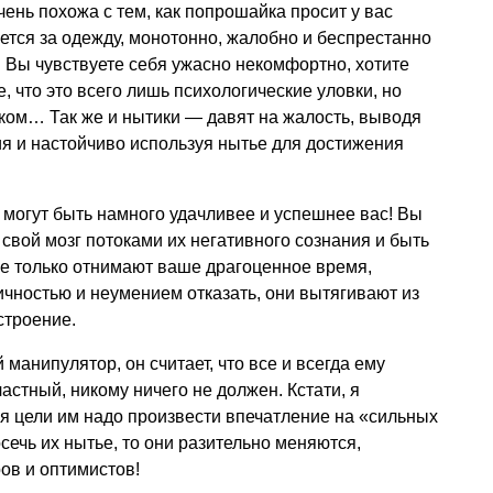
ень похожа с тем, как попрошайка просит у вас
яется за одежду, монотонно, жалобно и беспрестанно
. Вы чувствуете себя ужасно некомфортно, хотите
е, что это всего лишь психологические уловки, но
льком… Так же и нытики — давят на жалость, выводя
я и настойчиво используя нытье для достижения
 могут быть намного удачливее и успешнее вас! Вы
свой мозг потоками их негативного сознания и быть
не только отнимают ваше драгоценное время,
чностью и неумением отказать, они вытягивают из
строение.
манипулятор, он считает, что все и всегда ему
астный, никому ничего не должен. Кстати, я
ия цели им надо произвести впечатление на «сильных
осечь их нытье, то они разительно меняются,
ов и оптимистов!