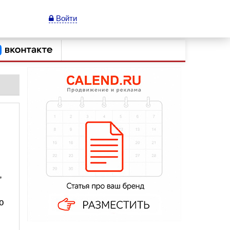
Войти
,
ю