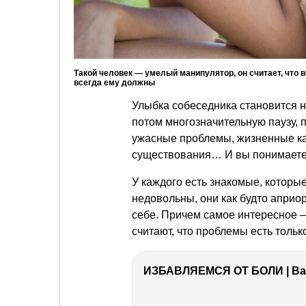
Такой человек — умелый манипулятор, он считает, что в
всегда ему должны
Улыбка собеседника становится на
потом многозначительную паузу, 
ужасные проблемы, жизненные ка
существования… И вы понимаете,
У каждого есть знакомые, которы
недовольны, они как будто априор
себе. Причем самое интересное 
считают, что проблемы есть тольк
ИЗБАВЛЯЕМСЯ ОТ БОЛИ | Важ
РЕКЛАМА
РЕКЛАМА
РЕКЛАМА
РЕКЛАМА