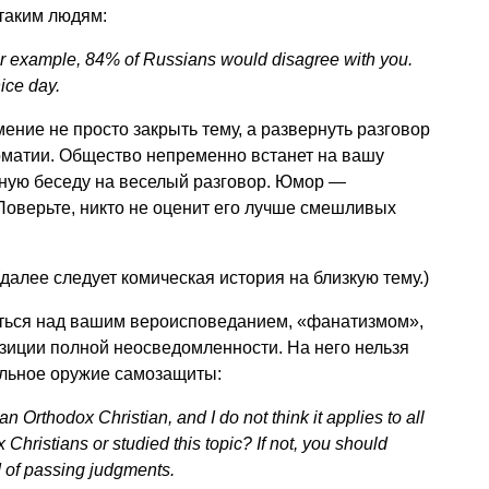
 таким людям:
or example, 84% of Russians would disagree with you.
ice day.
ение не просто закрыть тему, а развернуть разговор
оматии. Общество непременно встанет на вашу
тную беседу на веселый разговор. Юмор —
Поверьте, никто не оценит его лучше смешливых
далее следует комическая история на близкую тему.)
ться над вашим вероисповеданием, «фанатизмом»,
позиции полной неосведомленности. На него нельзя
ильное оружие самозащиты:
n Orthodox Christian, and I do not think it applies to all
hristians or studied this topic? If not, you should
 of passing judgments.