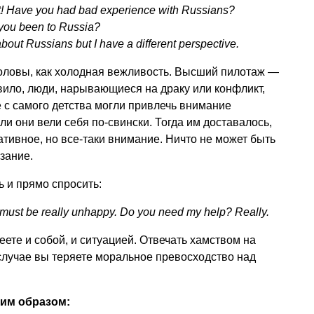
t! Have you had bad experience with Russians?
 you been to Russia?
out Russians but I have a different perspective.
головы, как холодная вежливость. Высший пилотаж —
авило, люди, нарывающиеся на драку или конфликт,
 с самого детства могли привлечь внимание
сли они вели себя по-свински. Тогда им доставалось,
ативное, но все-таки внимание. Ничто не может быть
зание.
 и прямо спросить:
 must be really unhappy. Do you need my help? Really.
ете и собой, и ситуацией. Отвечать хамством на
 случае вы теряете моральное превосходство над
им образом: