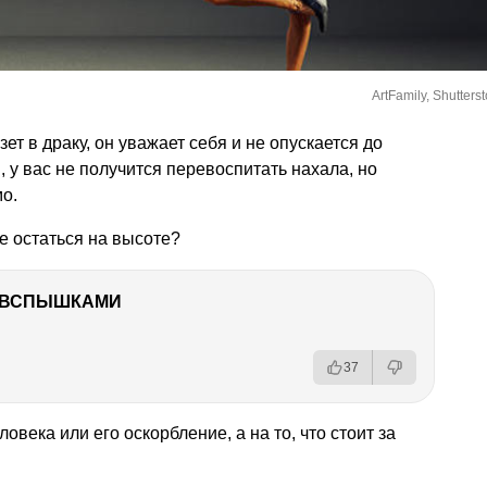
ArtFamily, Shutters
т в драку, он уважает себя и не опускается до
 у вас не получится перевоспитать нахала, но
мо.
же остаться на высоте?
О ВСПЫШКАМИ
37
овека или его оскорбление, а на то, что стоит за