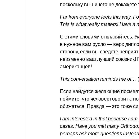
поскольку вы ничего не докажете
Far from everyone feels this way. F
This is what really matters! Have a n
С этими словами откланяйтесь. Ум
в нужное вам русло — верх дипл
сторону, если вы сведете неприя
неизменно ваш лучший союзник! 
американцев!
This conversation reminds me of…
(
Если найдутся желающие посмея
поймите, что человек говорит с 
обижаться. Правда — это тоже с
I am interested in that because I am a
cases. Have you met many Orthodox C
perhaps ask more questions instead