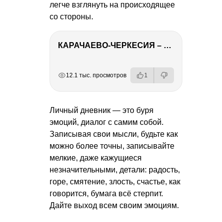
легче взглянуть на происходящее
со стороны.
КАРАЧАЕВО-ЧЕРКЕСИЯ – ПУТЕШЕСТВИЕ НА КАВКАЗ часть 2
РЕКЛАМА
РЕКЛАМА
РЕКЛАМА
РЕКЛАМА
12.1 тыс. просмотров
1
Личный дневник — это буря
эмоций, диалог с самим собой.
Записывая свои мысли, будьте как
можно более точны, записывайте
мелкие, даже кажущиеся
незначительными, детали: радость,
горе, смятение, злость, счастье, как
говорится, бумага всё стерпит.
Дайте выход всем своим эмоциям.