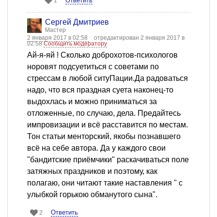
Ответить
1
Сергей Дмитриев
Мастер
2 января 2017 в 02:58
отредактирован 2 января 2017 в
02:58
Сообщить модератору
Ай-я-яй ! Сколько доброхотов-психологов
норовят подсуетиться с советами по
стрессам в любой ситуПации.Да радоваться
надо, что вся праздная суета наконец-то
выдохлась и можно приниматься за
отложенные, по случаю, дела. Предайтесь
импровизации и всё расставится по местам.
Тон статьи менторский, якобы познавшего
всё на себе автора. Да у каждого свои
"бандитские приёмчики" раскачиваться поле
затяжных праздников и поэтому, как
полагаю, они читают такие наставления " с
улыбкой горькою обманутого сына".
Ответить
2