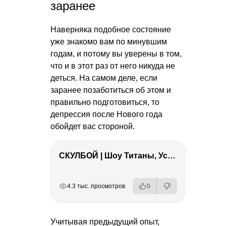
заранее
Наверняка подобное состояние
уже знакомо вам по минувшим
годам, и потому вы уверены в том,
что и в этот раз от него никуда не
деться. На самом деле, если
заранее позаботиться об этом и
правильно подготовиться, то
депрессия после Нового года
обойдет вас стороной.
СКУЛБОЙ | Шоу Титаны, Усейн Болт, Ларрат, Зашквар!
РЕКЛАМА
РЕКЛАМА
РЕКЛАМА
РЕКЛАМА
РЕКЛАМА
4.3 тыс. просмотров
0
Учитывая предыдущий опыт,