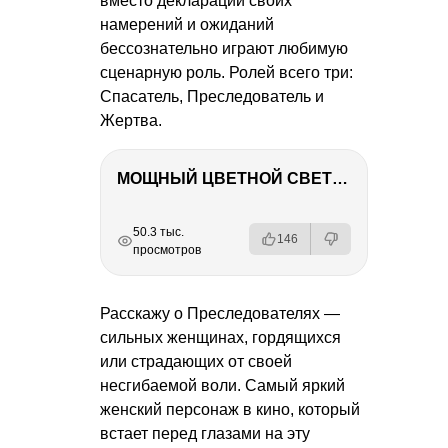
вместо декларации своих
намерений и ожиданий
бессознательно играют любимую
сценарную роль. Ролей всего три:
Спасатель, Преследователь и
Жертва.
МОЩНЫЙ ЦВЕТНОЙ СВЕТ – NANLITE FC-500C
РЕКЛАМА
РЕКЛАМА
РЕКЛАМА
РЕКЛАМА
50.3 тыс.
146
просмотров
Расскажу о Преследователях —
сильных женщинах, гордящихся
или страдающих от своей
несгибаемой воли. Самый яркий
женский персонаж в кино, который
встает перед глазами на эту