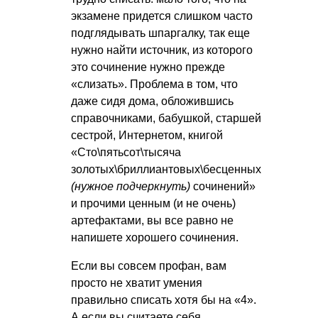
экзамене придется слишком часто
подглядывать шпаргалку, так еще
нужно найти источник, из которого
это сочинение нужно прежде
«слизать». Проблема в том, что
даже сидя дома, обложившись
справочниками, бабушкой, старшей
сестрой, Интернетом, книгой
«Сто\пятьсот\тысяча
золотых\бриллиантовых\бесценных
(нужное подчеркнуть)
сочинений»
и прочими ценным (и не очень)
артефактами, вы все равно не
напишете хорошего сочинения.
Если вы совсем профан, вам
просто не хватит умения
правильно списать хотя бы на «4».
А если вы считаете себя