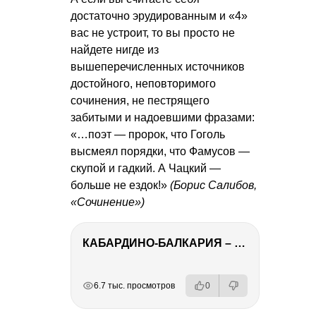
достаточно эрудированным и «4»
вас не устроит, то вы просто не
найдете нигде из
вышеперечисленных источников
достойного, неповторимого
сочинения, не пестрящего
забитыми и надоевшими фразами:
«…поэт — пророк, что Гоголь
высмеял порядки, что Фамусов —
скупой и гадкий. А Чацкий —
больше не ездок!»
(Борис Салибов,
«Сочинение»)
КАБАРДИНО-БАЛКАРИЯ – ПУТЕШЕСТВИЕ НА КАВКАЗ часть 3
РЕКЛАМА
РЕКЛАМА
РЕКЛАМА
РЕКЛАМА
6.7 тыс. просмотров
0