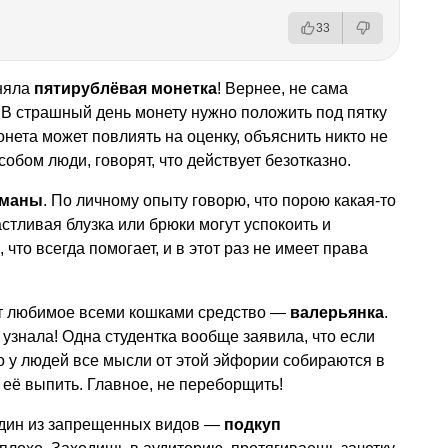
33
аняла
пятирублёвая монетка
! Вернее, не сама
ь. В страшный день монету нужно положить под пятку
онета может повлиять на оценку, объяснить никто не
обом люди, говорят, что действует безотказно.
сманы
. По личному опыту говорю, что порою какая-то
стливая блузка или брюки могут успокоить и
, что всегда помогает, и в этот раз не имеет права
ет любимое всеми кошками средство —
валерьянка
.
е узнала! Одна студентка вообще заявила, что если
о у людей все мысли от этой эйфории собираются в
о её выпить. Главное, не переборщить!
один из запрещенных видов —
подкуп