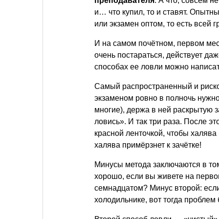
преподавателя
. А что, совсем 
и… что купил, то и ставят. Опытн
или экзамен оптом, то есть всей г
И на самом почётном, первом ме
очень постараться, действует даж
способах ее ловли можно написат
Самый распространенный и риско
экзаменом ровно в полночь нужно 
многие), держа в ней раскрытую з
ловись». И так три раза. После э
красной ленточкой, чтобы халява 
халява примёрзнет к зачётке!
Минусы метода заключаются в том,
хорошо, если вы живете на перво
семнадцатом? Минус второй: если
холодильнике, вот тогда проблем 