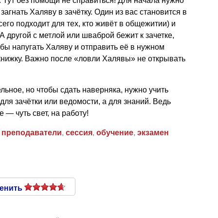
 Тут без помощи не справиться! Для начала нужно
загнать Халяву в зачётку. Один из вас становится в
его подходит для тех, кто живёт в общежитии) и
 А другой с метлой или шваброй бежит к зачетке,
обы напугать Халяву и отправить её в нужном
 книжку. Важно после «ловли Халявы» не открывать
льное, но чтобы сдать наверняка, нужно учить
 для зачётки или ведомости, а для знаний. Ведь
е — чуть свет, на работу!
,
преподаватели
,
сессия
,
обучение
,
экзамен
енить