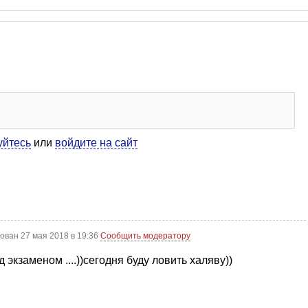
уйтесь
или
войдите на сайт
ован 27 мая 2018 в 19:36
Сообщить модератору
экзаменом ....))сегодня буду ловить халяву))