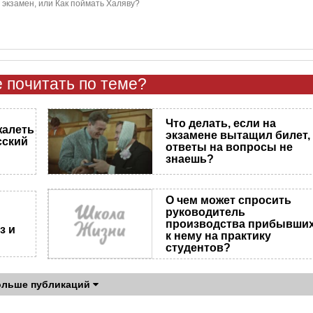
 экзамен, или Как поймать Халяву?
 почитать по теме?
Что делать, если на
жалеть
экзамене вытащил билет,
сский
ответы на вопросы не
знаешь?
О чем может спросить
руководитель
производства прибывши
з и
к нему на практику
студентов?
ольше публикаций