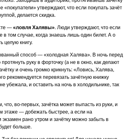
неплохо. Заходишь в аудиторию, протягиваешь зачетку
ые «покупатели» утверждают, что если покупать зачёт
руппой, делается скидка.
сте —
«ловля Халявы»
. Люди утверждают, что если
е в том случае, когда знаешь лишь один билет. А о
ь целую книгу.
ванный способ — «холодная Халява». В ночь перед
протянуть руку в форточку (а не в окно, как делают
ачётку и очень громко крикнуть: «Ловись, Халява,
того рекомендуется перевязать зачётную книжку
не убежала, и оставить на ночь в холодильнике, так
 что, во-первых, зачётка может выпасть из руки, и
м этаже — добежать быстрее, а если на
 экзамен рано утром и зачётку можно забыть в
будет больше.