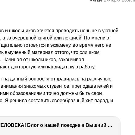
Читает
Виктория Бобыл
ов и школьников хочется проводить ночь не в уютной
, а за очередной книгой или лекцией. По мнению
щательно готовятся к экзамену, во время него не
ть выученный материал оттого, что слишком
е. Начиная от школьников, заканчивая
ают докторскую или кандидатскую работу.
ет на данный вопрос, я отправилась на различные
 внимания знакомых студентов, преподавателей и
шими образованиями точно должны быть свои
о. Я решила составить своеобразный хит-парад, и
ТЫ УДИВИШЬСЯ СИЛЕ ЭТО ЧЕЛОВЕКА! Блог о нашей поездке в Вышний Волочек