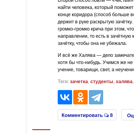
Второй способ ловли — «чистый».
найти человека, который поможет 
конце коридора (способ больше вс
держит в руке раскрытую зачётку.
громко-громко крича при этом, чт
направлении, то есть в зачётную
зачётку, чтобы она не убежала.
И всё же Халява — дело замечате
хотя бы что-нибудь. Учимся же не
учение, товарищи, свет, а неучени
Теги:
зачетка
,
студенты
,
халява
Комментировать
8
Оц