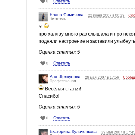
Ответить
0
Елена Фомичева
22 июня 2007 в 00:29
Соо
Читатель
5!
про халяву много раз слышала и про неко
подняли настроение и заставили улыбнут
Оценка статьи: 5
Ответить
0
Аня Щелкунова
29 мая 2007 в 17:56
Сообщ
Профессионал
Весёлая статья!
Спасибо!
Оценка статьи: 5
Ответить
0
Екатерина Кулаченкова
29 мая 2007 в 17:4