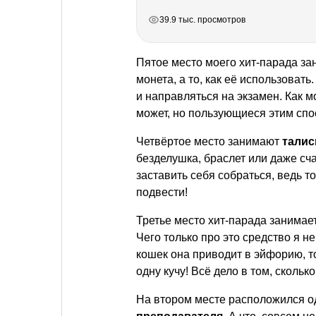
РЕКЛАМА
РЕКЛАМА
РЕКЛАМА
РЕКЛАМА
39.9 тыс. просмотров
Пятое место моего хит-парада з
монета, а то, как её использоват
и направляться на экзамен. Как м
может, но пользующиеся этим спос
Четвёртое место занимают
тали
безделушка, браслет или даже сча
заставить себя собраться, ведь то
подвести!
Третье место хит-парада занима
Чего только про это средство я н
кошек она приводит в эйфорию, т
одну кучу! Всё дело в том, скольк
На втором месте расположился 