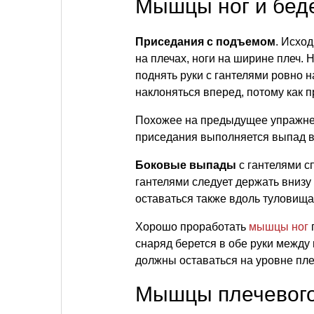
Мышцы ног и бед
Приседания с подъемом
. Исхо
на плечах, ноги на ширине плеч. 
поднять руки с гантелями ровно н
наклоняться вперед, потому как 
Похожее на предыдущее упражн
приседания выполняется выпад в
Боковые выпады
с гантелями с
гантелями следует держать внизу
оставаться также вдоль туловища
Хорошо проработать
мышцы ног
снаряд берется в обе руки между 
должны оставаться на уровне пле
Мышцы плечевого 