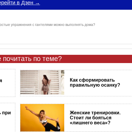
ерейти в Дзен →
ростые упражнения с гантелями можно выполнять дома?
 почитать по теме?
Как сформировать
я
правильную осанку?
ь при
Женские тренировки.
Стоит ли бояться
«лишнего веса»?