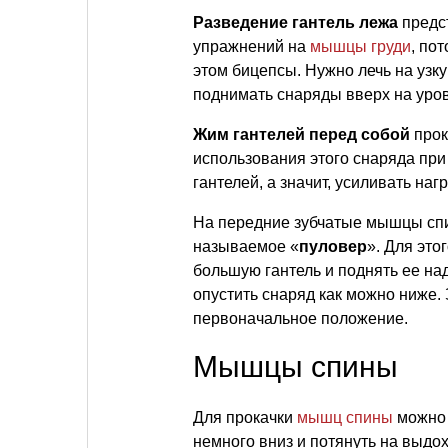
Разведение гантель лежа
предс
упражнений на
мышцы груди
, по
этом бицепсы. Нужно лечь на узку
поднимать снаряды вверх на уров
Жим гантелей перед собой
прок
использования этого снаряда при
гантелей, а значит, усиливать наг
На передние зубчатые мышцы спи
называемое «
пуловер
». Для это
большую гантель и поднять ее над
опустить снаряд как можно ниже.
первоначальное положение.
Мышцы спины
Для прокачки
мышц спины
можно 
немного вниз и потянуть на выдохе