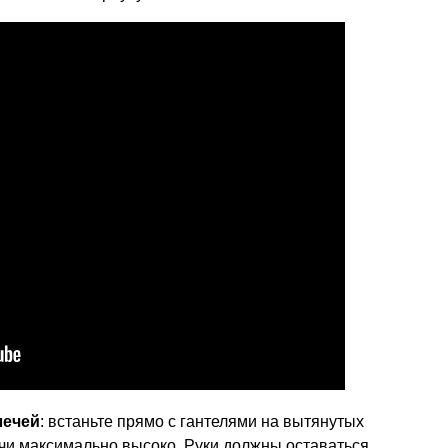
лечей
: встаньте прямо с гантелями на вытянутых
ечи максимально высоко. Руки должны оставаться