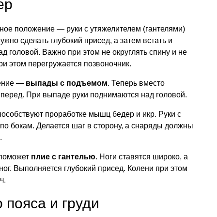
ер
дное положение — руки с утяжелителем (гантелями)
Нужно сделать глубокий присед, а затем встать и
ад головой. Важно при этом не округлять спину и не
при этом перегружается позвоночник.
ение —
выпады с подъемом
. Теперь вместо
перед. При выпаде руки поднимаются над головой.
пособствуют проработке мышц бедер и икр. Руки с
 по бокам. Делается шаг в сторону, а снаряды должны
.
поможет
плие с гантелью
. Ноги ставятся широко, а
ног. Выполняется глубокий присед. Колени при этом
ч.
пояса и груди