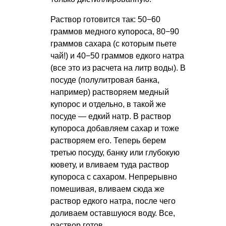
Раствор готовится так: 50−60
граммов медного купороса, 80−90
граммов сахара (с которым пьете
чай!) и 40−50 граммов едкого натра
(все это из расчета на литр воды). В
посуде (полулитровая банка,
например) растворяем медный
купорос и отдельно, в такой же
посуде — едкий натр. В раствор
купороса добавляем сахар и тоже
растворяем его. Теперь берем
третью посуду, банку или глубокую
кювету, и вливаем туда раствор
купороса с сахаром. Непрерывно
помешивая, вливаем сюда же
раствор едкого натра, после чего
доливаем оставшуюся воду. Все,
раствор готов.