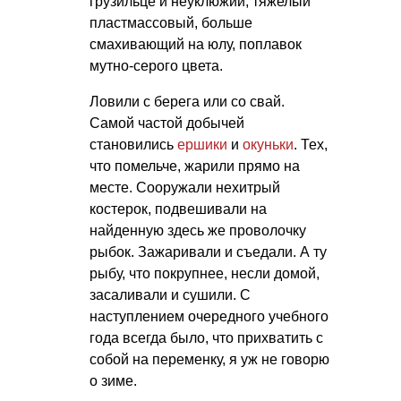
грузильце и неуклюжий, тяжелый
пластмассовый, больше
смахивающий на юлу, поплавок
мутно-серого цвета.
Ловили с берега или со свай.
Самой частой добычей
становились
ершики
и
окуньки
. Тех,
что помельче, жарили прямо на
месте. Сооружали нехитрый
костерок, подвешивали на
найденную здесь же проволочку
рыбок. Зажаривали и съедали. А ту
рыбу, что покрупнее, несли домой,
засаливали и сушили. С
наступлением очередного учебного
года всегда было, что прихватить с
собой на переменку, я уж не говорю
о зиме.