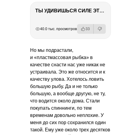
ТЫ УДИВИШЬСЯ СИЛЕ ЭТО ЧЕЛОВЕКА! Блог о нашей поездке в Вышний Волочек
РЕКЛАМА
РЕКЛАМА
РЕКЛАМА
РЕКЛАМА
РЕКЛАМА
40.0 тыс. просмотров
33
Но мы подрастали,
и «пластмассовая рыбка» в
качестве снасти нас уже никак не
устраивала. Это же относится и к
качеству улова. Хотелось ловить
большую рыбу. Да и не только
большую, а вообще другую, не ту,
что водится около дома. Стали
покупать спиннинги, по тем
временам довольно неплохие. У
меня до сих пор сохранился один
такой. Ему уже около трех десятков