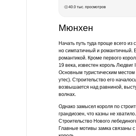
РЕКЛАМА
РЕКЛАМА
РЕКЛАМА
РЕКЛАМА
40.0 тыс. просмотров
Мюнхен
Начать путь туда проще всего из
но симпатичный и романтичный. Б
романтикой. Кроме первого корол
19 века, известен король Людвиг 
Основным туристическим местом
утес). Строительство его началос
возвышается над равниной, высту
волнах.
Однако замысел короля по строит
грандиозен, что казны не хватило
Строительство Нового лебединого
Главные мотивы замка связаны с
король.