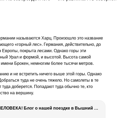
ермании называются Харц. Произошло это название
ающего «горный лес». Германия, действительно, до
ан Европы, покрыта лесами. Однако горы эти
ный Урал и формой, и высотой. Высота самой
 имени Брокен, немногим более тысячи метров.
нию и не встретить ничего выше этой горы. Однако
 Добраться туда не очень тяжело. Но самолеты в те
т туда доберется. Попадают туда обычно те, кто
ство на вершину.
ТЫ УДИВИШЬСЯ СИЛЕ ЭТО ЧЕЛОВЕКА! Блог о нашей поездке в Вышний Волочек