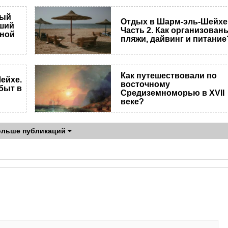
ный
Отдых в Шарм-эль-Шейхе
чший
Часть 2. Как организован
нной
пляжи, дайвинг и питание
Как путешествовали по
ейхе.
восточному
 быт в
Средиземноморью в XVII
веке?
ольше публикаций