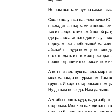
Но нам все-таки нужна самая высо
Около получаса на электричке (С
насладиться парками и нескольк
так и псевдоготической новой ра
где располагается один из лучших
переулке есть небольшой магази
айсвайн — чудо немецкого виноде
его отведать и в том же ресторане
проще ограничиться рислингом и
А вот в известную на весь мир пи
меломанам, а не гурманам. Там 
группа. И ходят старенькие немц
Ну да нам не сюда. Нам дальше.
А чтобы понять куда, надо забрат
сторонам. Мюнхен находится на в
стоя на башне, то вдалеке покаже