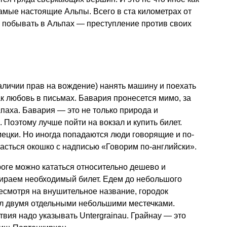
мые настоящие Альпы. Всего в ста километрах от
 побывать в Альпах — преступление против своих
аличии прав на вождение) нанять машину и поехать
как любовь в письмах. Бавария пронесется мимо, за
апаха. Бавария — это не только природа и
 Поэтому лучше пойти на вокзал и купить билет.
ецки. Но иногда попадаются люди говорящие и по-
пасться окошко с надписью «Говорим по-английски».
оге можно кататься относительно дешево и
бираем необходимый билет. Едем до небольшого
есмотря на внушительное название, городок
ыл двумя отдельными небольшими местечками.
вия надо указывать Untergrainau. Грайнау — это