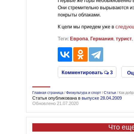
Первые же горы необыкновенно 
Они стремительно вырываются из
покрыты облаками.
К цели мы приедем уже в
следующ
Теги:
Европа
,
Германия
,
турист
Комментировать
3
Оц
Главная страница
/
Физкультура и спорт
/
Статьи
/
Как добр
Статья опубликована в
выпуске 28.04.2009
Обновлено 21.07.2020
Что еще