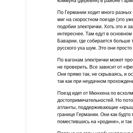
коммуна (деревня) в районе Гар
По Германии ходит много разных 
миг на скоростном поезде (это уж
подобии электрички. Хоть это и з
интереснее. Там едут в основном
Баварии, где собирается больше
русского уха шум. Это они просто
По вагонам электрички может прой
не проверить. Все зависит от «фе
Они прямо так, не скрываясь, и о
так как при неудачном прохожде
Поезд идет от Мюнхена по всхол
достопримечательностей. Но потом
атланты, поддерживающие «крыш
границе Германии. Они как будто 
поместившись на «родине», и так 