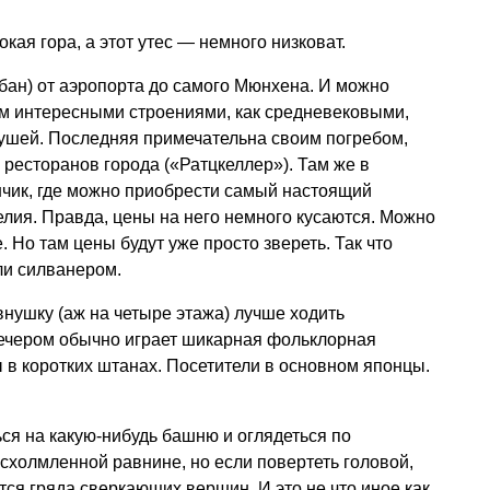
кая гора, а этот утес — немного низковат.
-бан) от аэропорта до самого Мюнхена. И можно
им интересными строениями, как средневековыми,
тушей. Последняя примечательна своим погребом,
 ресторанов города («Ратцкеллер»). Там же в
нчик, где можно приобрести самый настоящий
лия. Правда, цены на него немного кусаются. Можно
. Но там цены будут уже просто звереть. Так что
ли силванером.
внушку (аж на четыре этажа) лучше ходить
вечером обычно играет шикарная фольклорная
ы в коротких штанах. Посетители в основном японцы.
ься на какую-нибудь башню и оглядеться по
схолмленной равнине, но если повертеть головой,
тся гряда сверкающих вершин. И это не что иное как