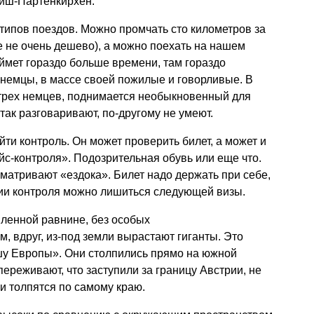
миш-Партенкирхен.
типов поездов. Можно промчать сто километров за
е не очень дешево), а можно поехать на нашем
аймет гораздо больше времени, там гораздо
 немцы, в массе своей пожилые и говорливые. В
 трех немцев, поднимается необыкновенный для
 так разговаривают, по-другому не умеют.
ти контроль. Он может проверить билет, а может и
йс-контроля». Подозрительная обувь или еще что.
сматривают «ездока». Билет надо держать при себе,
нии контроля можно лишиться следующей визы.
мленной равнине, без особых
, вдруг, из-под земли вырастают гиганты. Это
у Европы». Они столпились прямо на южной
переживают, что заступили за границу Австрии, не
и толпятся по самому краю.