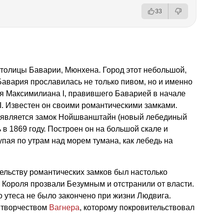
33
 столицы Баварии, Мюнхена. Город этот небольшой,
авария прославилась не только пивом, но и именно
я Максимилиана I, правившего Баварией в начале
II. Известен он своими романтическими замками.
 является замок Нойшванштайн (новый лебединый
ь в 1869 году. Построен он на большой скале и
пая по утрам над морем тумана, как лебедь на
ельству романтических замков был настолько
. Короля прозвали Безумным и отстранили от власти.
 утеса не было закончено при жизни Людвига.
 творчеством
Вагнера
, которому покровительствовал