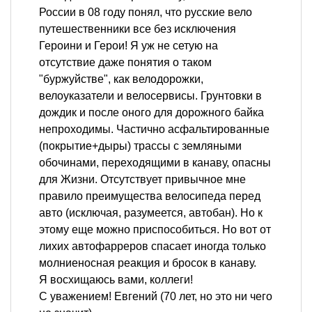
России в 08 году понял, что русские вело
путешественники все без исключения
Героини и Герои! Я уж не сетую на
отсутствие даже понятия о таком
"буржуйстве", как велодорожки,
велоуказатели и велосервисы. Грунтовки в
дождик и после оного для дорожного байка
непроходимы. Частично асфальтированные
(покрытие+дыры) трассы с земляными
обочинами, переходящими в канаву, опасны
для Жизни. Отсутствует привычное мне
правило преимущества велосипеда перед
авто (исключая, разумеется, автобан). Но к
этому еще можно приспособиться. Но вот от
лихих автофарреров спасает иногда только
молниеносная реакция и бросок в канаву.
Я восхищаюсь вами, коллеги!
С уважением! Евгений (70 лет, но это ни чего