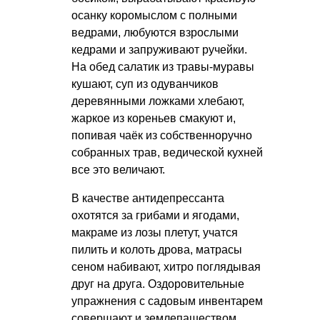
осанку коромыслом с полными
ведрами, любуются взрослыми
кедрами и запруживают ручейки.
На обед салатик из травы-муравы
кушают, суп из одуванчиков
деревянными ложками хлебают,
жаркое из кореньев смакуют и,
попивая чаёк из собственноручно
собранных трав, ведической кухней
все это величают.
В качестве антидепрессанта
охотятся за грибами и ягодами,
макраме из лозы плетут, учатся
пилить и колоть дрова, матрасы
сеном набивают, хитро поглядывая
друг на друга. Оздоровительные
упражнения с садовым инвентарем
совершают и землепашеством