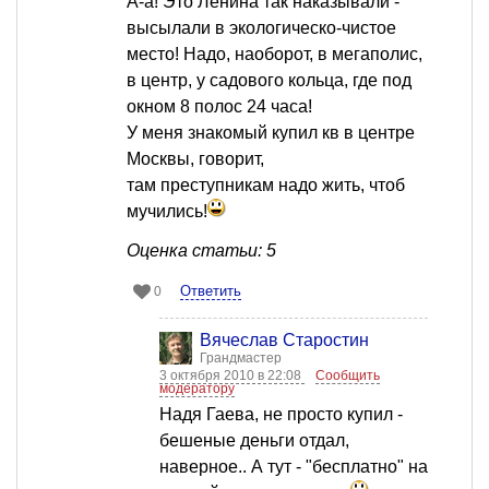
А-а! Это Ленина так наказывали -
высылали в экологическо-чистое
место! Надо, наоборот, в мегаполис,
в центр, у садового кольца, где под
окном 8 полос 24 часа!
У меня знакомый купил кв в центре
Москвы, говорит,
там преступникам надо жить, чтоб
мучились!
Оценка статьи: 5
Ответить
0
Вячеслав Старостин
Грандмастер
3 октября 2010 в 22:08
Сообщить
модератору
Надя Гаева, не просто купил -
бешеные деньги отдал,
наверное.. А тут - "бесплатно" на