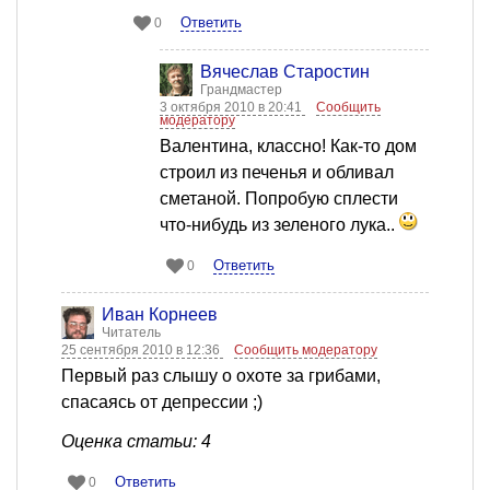
Ответить
0
Вячеслав Старостин
Грандмастер
3 октября 2010 в 20:41
Сообщить
модератору
Валентина, классно! Как-то дом
строил из печенья и обливал
сметаной. Попробую сплести
что-нибудь из зеленого лука..
Ответить
0
Иван Корнеев
Читатель
25 сентября 2010 в 12:36
Сообщить модератору
Первый раз слышу о охоте за грибами,
спасаясь от депрессии ;)
Оценка статьи: 4
Ответить
0