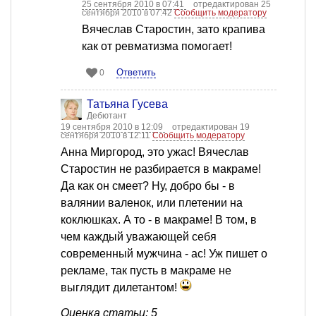
25 сентября 2010 в 07:41
отредактирован 25
сентября 2010 в 07:42
Сообщить модератору
Вячеслав Старостин, зато крапива
как от ревматизма помогает!
Ответить
0
Татьяна Гусева
Дебютант
19 сентября 2010 в 12:09
отредактирован 19
сентября 2010 в 12:11
Сообщить модератору
Анна Миргород, это ужас! Вячеслав
Старостин не разбирается в макраме!
Да как он смеет? Ну, добро бы - в
валянии валенок, или плетении на
коклюшках. А то - в макраме! В том, в
чем каждый уважающей себя
современный мужчина - ас! Уж пишет о
рекламе, так пусть в макраме не
выглядит дилетантом!
Оценка статьи: 5