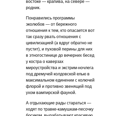
востоке — крапива, на севере —
родник.
Понравились программы
эколюбов — от бережного
отношения к тем, кто опасается вот
так сразу рвать отношения с
цивилизацией (а вдруг обратно не
пустит), и пуховой перины для них
в этногостинице до вечерних бесед
у костра о каверзах
мироустройства и экстрим-ночлега
под дремучей колдовской елью в
максимальном единении с колючей
флорой и противно звенящей под
ухом вампирской фауной.
А отдыхающие рады стараться —
ходят по травке-камушкам-песочку
босиком, вырабатывают красивую