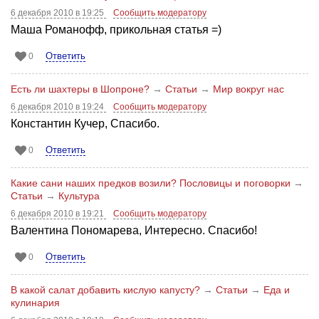
6 декабря 2010 в 19:25
Сообщить модератору
Mаша Романофф, прикольная статья =)
Ответить
0
Есть ли шахтеры в Шопроне?
→
Статьи
→
Мир вокруг нас
6 декабря 2010 в 19:24
Сообщить модератору
Константин Кучер, Спасибо.
Ответить
0
Какие сани наших предков возили? Пословицы и поговорки
→
Статьи
→
Культура
6 декабря 2010 в 19:21
Сообщить модератору
Валентина Пономарева, Интересно. Спасибо!
Ответить
0
В какой салат добавить кислую капусту?
→
Статьи
→
Еда и
кулинария