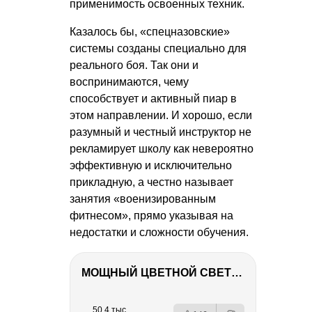
применимость освоенных техник.
Казалось бы, «спецназовские»
системы созданы специально для
реального боя. Так они и
воспринимаются, чему
способствует и активный пиар в
этом направлении. И хорошо, если
разумный и честный инструктор не
рекламирует школу как невероятно
эффективную и исключительно
прикладную, а честно называет
занятия «военизированным
фитнесом», прямо указывая на
недостатки и сложности обучения.
МОЩНЫЙ ЦВЕТНОЙ СВЕТ – NANLITE FC-500C
РЕКЛАМА
РЕКЛАМА
РЕКЛАМА
50.4 тыс.