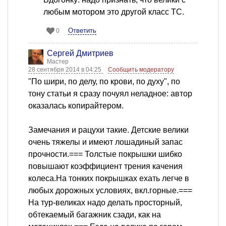
любым мотором это другой класс ТС.
Ответить
0
Сергей Дмитриев
Мастер
28 сентября 2014 в 04:25
Сообщить модератору
"По шири, по делу, по крови, по духу", по
тону статьи я сразу почуял неладное: автор
оказалась копирайтером.
Замечания и рацухи такие. Детские велики
очень тяжелы и имеют лошадиный запас
прочности.=== Толстые покрышки шибко
повышают коэффициент трения качения
колеса.На тонких покрышках ехать легче в
любых дорожных условиях, вкл.горные.===
На тур-великах надо делать просторный,
обтекаемый багажник сзади, как на