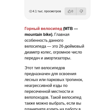
РЕКЛАМА
РЕКЛАМА
РЕКЛАМА
4.1 тыс. просмотров
0
Горный велосипед
(MTB —
mountain bike).
Главная
особенность данного
велосипеда — это 26-дюймовый
диаметр колес, огромное число
передач и амортизаторы.
Этот тип велосипедов
предназначен для освоения
лесных или парковых тропинок,
неагрессивной езды по
пересеченной местности и
велопоходов. Такой велосипед
также можно выбрать, если вы
планируете ездить на работу в