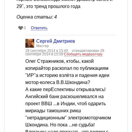
29", это тренд прошлого года
Оценка статьи: 4
Ответить
0
Сергей Дмитриев
Мастер
28 сентября 2014 в 15:40
отредактирован 28
сентября 2014 в 15:59
Сообщить модератору
Олег Стражников, ктобы, какой
копирайтор раскопал по публикациям
"ИР"а историю взлёта и падения идеи
мотор-колеса В.В.Шкондина?
А какие перЕспективы открывались!
Ангийский банк раскошеливался на
проект ВВШ ...в Индии, чтоб одарить
мириады тамошних рикш
"нетрадиционным" электромоторчиком
Шкондина. Но пока ...не судьба!
Вдогонку: надо признать, что велики с