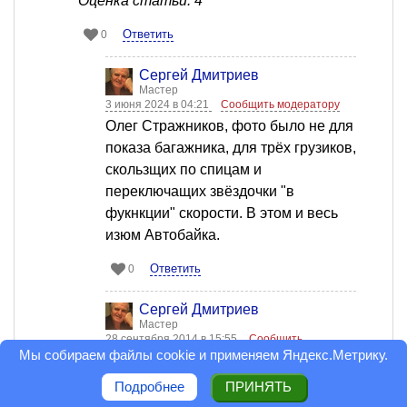
Оценка статьи: 4
Ответить
0
Сергей Дмитриев
Мастер
3 июня 2024 в 04:21
Сообщить модератору
Олег Стражников, фото было не для
показа багажника, для трёх грузиков,
скользщих по спицам и
переключащих звёздочки "в
фукнкции" скорости. В этом и весь
изюм Автобайка.
Ответить
0
Сергей Дмитриев
Мастер
28 сентября 2014 в 15:55
Сообщить
модератору
Мы собираем файлы cookie и применяем
Яндекс.Метрику
.
Олег Стражников,он из цветочного
Подробнее
ПРИНЯТЬ
корытца. Готовится модернизация,