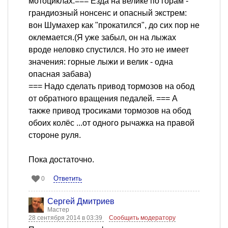
мотоциклах.=== Езда на велике по горам -
грандиозный нонсенс и опасный экстрем:
вон Шумахер как "прокатился", до сих пор не
оклемается.(Я уже забыл, он на лыжах
вроде неловко спустился. Но это не имеет
значения: горные лыжи и велик - одна
опасная забава)
=== Надо сделать привод тормозов на обод
от обратного вращения педалей. === А
также привод тросиками тормозов на обод
обоих колёс ...от одного рычажка на правой
стороне руля.
Пока достаточно.
Ответить
0
Сергей Дмитриев
Мастер
28 сентября 2014 в 03:39
Сообщить модератору