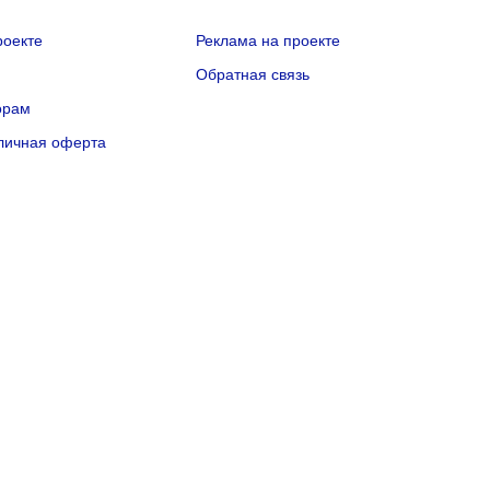
роекте
Реклама на проекте
Q
Обратная связь
орам
личная оферта