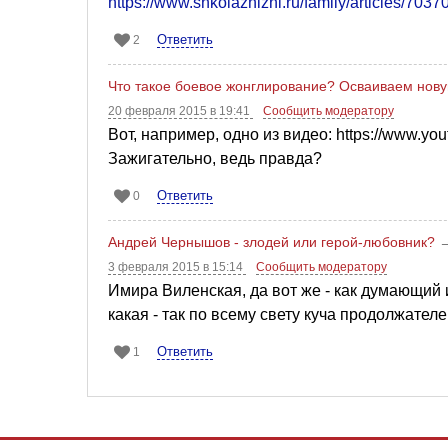
https://www.shkolazhizni.ru/family/articles/70370
Ответить
2
Что такое боевое жонглирование? Осваиваем нову
20 февраля 2015 в 19:41
Сообщить модератору
Вот, например, одно из видео: https://www.y
Зажигательно, ведь правда?
Ответить
0
Андрей Чернышов - злодей или герой-любовник?
3 февраля 2015 в 15:14
Сообщить модератору
Имира Виленская, да вот же - как думающий и
какая - так по всему свету куча продолжателе
Ответить
1