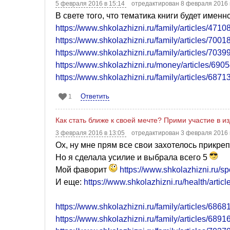
5 февраля 2016 в 15:14
отредактирован 8 февраля 2016 
В свете того, что тематика книги будет именн
https://www.shkolazhizni.ru/family/articles/47108
https://www.shkolazhizni.ru/family/articles/70018
https://www.shkolazhizni.ru/family/articles/70399
https://www.shkolazhizni.ru/money/articles/6905
https://www.shkolazhizni.ru/family/articles/68713
Ответить
1
Как стать ближе к своей мечте? Прими участие в и
3 февраля 2016 в 13:05
отредактирован 3 февраля 2016 
Ох, ну мне прям все свои захотелось прикре
Но я сделала усилие и выбрала всего 5
Мой фаворит
https://www.shkolazhizni.ru/spo
И еще:
https://www.shkolazhizni.ru/health/artic
https://www.shkolazhizni.ru/family/articles/68681
https://www.shkolazhizni.ru/family/articles/68916