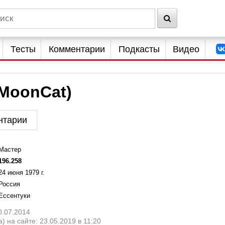
Тесты
Комментарии
Подкасты
Видео
MoonCat)
нтарии
Мастер
196.258
24 июня 1979 г.
Россия
Ессентуки
0.07.2014
) на сайте: 23.05.2019 в 11:20