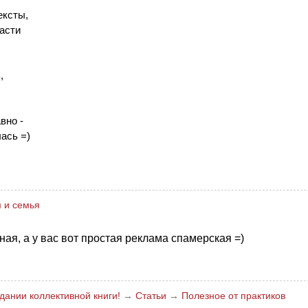
ексты,
асти
,
вно -
лась =)
 и семья
ая, а у вас вот простая реклама спамерская =)
здании коллективной книги!
→
Статьи
→
Полезное от практиков