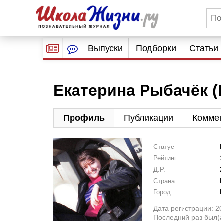
Выпуски
Подборки
Статьи
Екатерина Рыбачёк (
Профиль
Публикации
Комме
Статус
Рейтинг
Д.Р.
Страна
Город
Дата регистрации: 2
Последний раз был(а