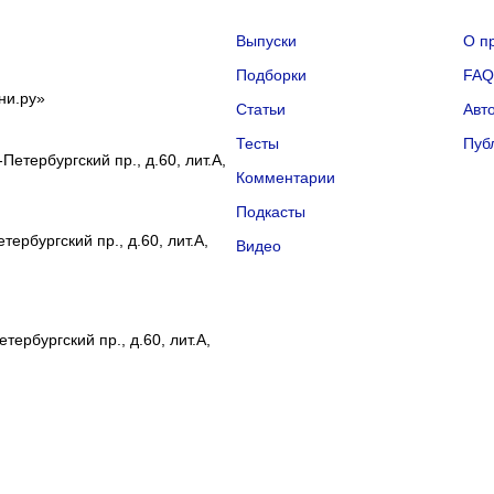
Выпуски
О п
Подборки
FA
ни.ру»
Статьи
Авт
Тесты
Пуб
Петербургский пр., д.60, лит.А,
Комментарии
Подкасты
ербургский пр., д.60, лит.А,
Видео
тербургский пр., д.60, лит.А,