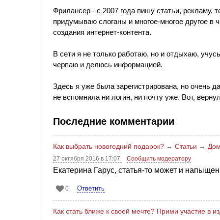
Фрилансер - с 2007 года пишу статьи, рекламу, т
придумываю слоганы и многое-многое другое в ч
создания интернет-контента.
В сети я не только работаю, но и отдыхаю, учусь
черпаю и делюсь информацией.
Здесь я уже была зарегистрирована, но очень да
не вспомнила ни логин, ни почту уже. Вот, верну
Последние комментарии
Как выбрать новогодний подарок?
→
Статьи
→
Дом
27 октября 2016 в 17:07
Сообщить модератору
Екатерина Гарус, статья-то может и напыщенн
Ответить
0
Как стать ближе к своей мечте? Прими участие в и