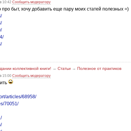
в 10:42
Сообщить модератору
о про быт, хочу добавить еще пару моих статей полезных =)
/
/
/
4/
/
здании коллективной книги!
→
Статьи
→
Полезное от практиков
в 15:00
Сообщить модератору
пить
rt/articles/68958/
les/70051/
/
/