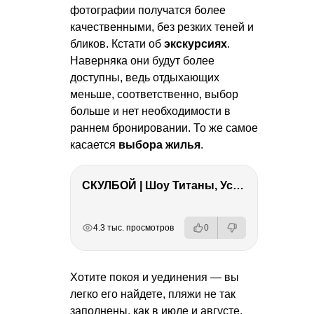
фотографии получатся более
качественными, без резких теней и
бликов. Кстати об
экскурсиях
.
Наверняка они будут более
доступны, ведь отдыхающих
меньше, соответственно, выбор
больше и нет необходимости в
раннем бронировании. То же самое
касается
выбора жилья
.
СКУЛБОЙ | Шоу Титаны, Усейн Болт, Ларрат, Зашквар!
РЕКЛАМА
РЕКЛАМА
РЕКЛАМА
РЕКЛАМА
4.3 тыс. просмотров
0
Хотите покоя и уединения — вы
легко его найдете, пляжи не так
заполнены, как в июле и августе,