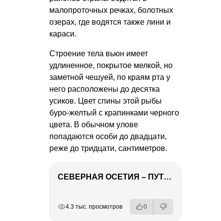
малопроточных речках, болотных
озерах, где водятся также лини и
караси.
Строение тела вьюн имеет
удлиненное, покрытое мелкой, но
заметной чешуей, по краям рта у
него расположены до десятка
усиков. Цвет спины этой рыбы
буро-желтый с крапинками черного
цвета. В обычном улове
попадаются особи до двадцати,
реже до тридцати, сантиметров.
СЕВЕРНАЯ ОСЕТИЯ – ПУТЕШЕСТВИЕ НА КАВКАЗ часть 4
РЕКЛАМА
РЕКЛАМА
РЕКЛАМА
РЕКЛАМА
4.3 тыс. просмотров
0