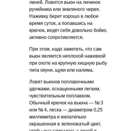
линей. Ловится вьюн на личинок
ручейника или земляного червя.
Наживку берет хорошо в любое
время суток, а попавшись на
крючок, ведет себя довольно бойко,
активно сопротивляется.
При этом, надо заметить, что сам
вьюн является неплохой наживкой
при охоте на крупную хищную рыбу
типа окуня, щуки или налима.
Ловят вьюнов поплавочными
удочками, оснащенными легким,
чувствительным поплавком.
Обычный крючок на вьюна — № 3
или № 4, леска — диаметром 0,25
миллиметра и желательно
окрашенная в зеленоватый цвет,
чтобы она сливалась с тиной и