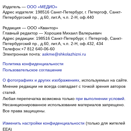
Издатель —
ООО «МЕДИО»
Адрес издателя: 198516 Санкт-Петербург, г. Петергоф, Санкт-
Петербургский пр., д.60, лит.А, ч.п. 2-Н, оф.440
Редакция — ООО «Квантор»
Главный редактор — Хорошев Михаил Валерьевич
Адрес редакции:
198516
Санкт-Петербург, г. Петергоф
,
Санкт-
Петербургский пр., д.60, лит.А, ч.п. 2-Н, оф.432, 434
Телефон:
+7 812 640-06-60
Электронная почта:
askme@shkolazhizni.ru
Политика конфиденциальности
Пользовательское соглашение
О фотографиях и других изображениях
, используемых на сайте.
Мнение редакции не всегда совпадает с точкой зрения авторов
статей.
Любая перепечатка возможна только
при выполнении условий
.
Несанкционированное использование материалов запрещено.
Все права защищены.
Изменить настройки конфиденциальности
(только для жителей
EEA)