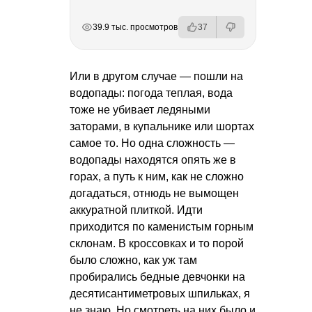
РЕКЛАМА
РЕКЛАМА
РЕКЛАМА
РЕКЛАМА
39.9 тыс. просмотров
37
Или в другом случае — пошли на
водопады: погода теплая, вода
тоже не убивает ледяными
заторами, в купальнике или шортах
самое то. Но одна сложность —
водопады находятся опять же в
горах, а путь к ним, как не сложно
догадаться, отнюдь не вымощен
аккуратной плиткой. Идти
приходится по каменистым горным
склонам. В кроссовках и то порой
было сложно, как уж там
пробирались бедные девчонки на
десятисантиметровых шпильках, я
не знаю. Но смотреть на них было и